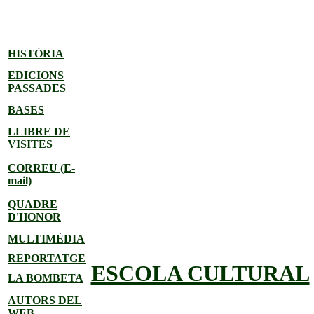
BENVINGUTS
HISTÒRIA
EDICIONS
PASSADES
AL X
BASES
LLIBRE DE
ANIVERSARI
VISITES
CORREU (E-
JOCS
mail)
QUADRE
D'HONOR
FLORALS
MULTIMÈDIA
REPORTATGE
ESCOLA CULTURAL
LA BOMBETA
AUTORS DEL
1993-2003
WEB