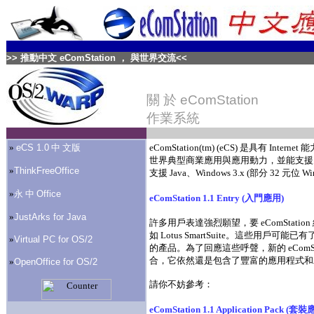
>>
推動中文
eComStation
， 與世界交流
<<
關 於
eComStation
作業系統
»
eCS 1.0
中 文版
eComStation(tm) (eCS) 是具有 I
世界典型商業應用與應用動力，並能支援多重 
»
ThinkFreeOffice
支援 Java、Windows 3.x (部分 32 元位 
»
永 中
Office
eComStation 1.1 Entry (入門應用)
»
JustArks for Java
許多用戶表達強烈願望，要 eComStat
如 Lotus SmartSuite。這些用
»
Virtual PC for OS/2
的產品。為了回應這些呼聲，新的 eComSt
合，它依然還是包含了豐富的應用程式和
»
OpenOffice for OS/2
請你不妨參考：
eComStation 1.1 Entry Fly
eComStation 1.1 Application Pack (套