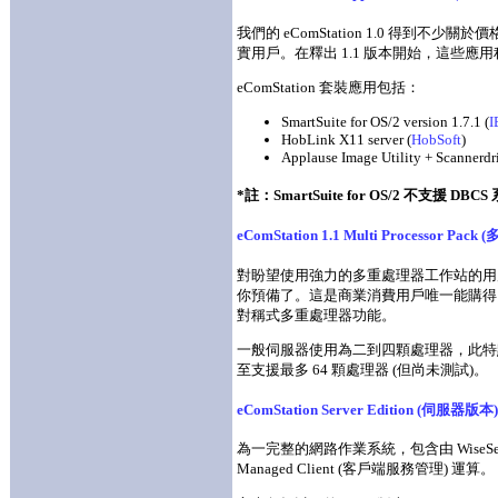
我們的 eComStation 1.0 得到
實用戶。在釋出 1.1 版本開始，這些
eComStation 套裝應用包括：
SmartSuite for OS/2 version 1.7.1 (
I
HobLink X11 server (
HobSoft
)
Applause Image Utility + Scannerdri
*註：SmartSuite for OS/2 不支援 DBC
eComStation 1.1 Multi Processor P
對盼望使用強力的多重處理器工作站的用戶， eComSt
你預備了。這是商業消費用戶唯一能購得由 IBM
對稱式多重處理器功能。
一般伺服器使用為二到四顆處理器，此特點
至支援最多 64 顆處理器 (但尚未測試)。
eComStation Server Edition (伺服器版本)
為一完整的網路作業系統，包含由 WiseServer
Managed Client (客戶端服務管理) 運算。