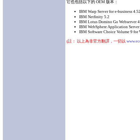
它也包括以下的 OEM 版本：
IBM Warp Server for e-business 4
IBM Netfinity 5.2
IBM Lotus Domino Go Webserver 4.
IBM WebSphere Application Server
IBM Software Choice Volume 9 for W
(註： 以上為非官方翻譯，一切以
www.ec