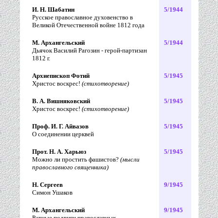
И. Н. Шабатин
5/1944
Русское православное духовенство в
Великой Отечественной войне 1812 года
М. Архангельский
5/1944
Дьячок Василий Рагозин - герой-партизан
1812 г.
Архиепископ Фотий
5/1945
Христос воскрес!
(стихотворение)
В. А. Вишняковский
5/1945
Христос воскрес!
(стихотворение)
Проф. И. Г. Айвазов
5/1945
О соединении церквей
Прот. Н. А. Харьюз
5/1945
Можно ли простить фашистов?
(мысли
православного священника)
Н. Сергеев
9/1945
Симон Ушаков
М. Архангельский
9/1945
Ратные подвиги православных