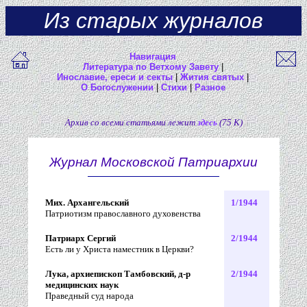
Из старых журналов
Навигация
Литература по Ветхому Завету
|
Инославие, ереси и секты
|
Жития святых
|
О Богослужении
|
Стихи
|
Разное
Архив со всеми статьями лежит
здесь
(75 К)
Журнал Московской Патриархии
Мих. Архангельский
1/1944
Патриотизм православного духовенства
Патриарх Сергий
2/1944
Есть ли у Христа наместник в Церкви?
Лука, архиепископ Тамбовский, д-р
2/1944
медицинских наук
Праведный суд народа