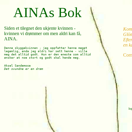
AINAs Bok
Siden et tilegnet den ukjente kvinnen -
Kom,
kvinnen vi drømmer om men aldri kan få,
Glöm
AINA.
Efter
en ka
Denne skyggekvinnen - jeg oppfatter henne meget
legemlig, enda jeg aldri har sett henne - ville
Corn
meg det alltid godt. Hun er den eneste som alltid
ønsker at noe stort og godt skal hende meg.
Aksel Sandemose
Det svundne er en drøm
Ing