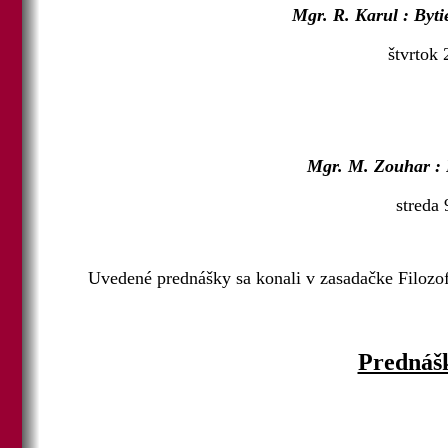
Mgr. R. Karul : Byt
štvrtok 
Mgr. M. Zouhar : 
streda 
Uvedené prednášky sa konali v zasadačke Filozof
Prednášk