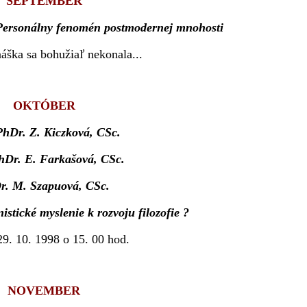
SEPTEMBER
: Personálny fenomén postmodernej mnohosti
áška sa bohužiaľ nekonala...
OKTÓBER
PhDr. Z. Kiczková, CSc.
hDr. E. Farkašová, CSc.
r. M. Szapuová, CSc.
istické myslenie k rozvoju filozofie ?
29. 10. 1998 o 15. 00 hod.
NOVEMBER