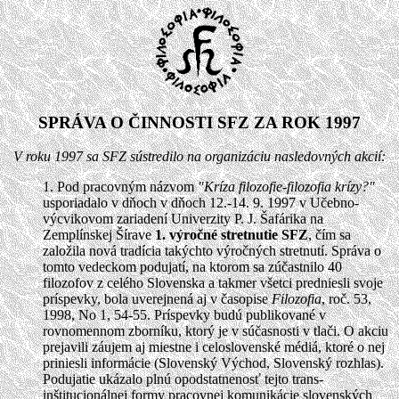
SPRÁVA O ČINNOSTI SFZ ZA ROK 1997
V roku 1997 sa SFZ sústredilo na organizáciu nasledovných akcií:
1. Pod pracovným názvom
"Kríza filozofie-filozofia krízy?"
usporiadalo v dňoch v dňoch 12.-14. 9. 1997 v Učebno-
výcvikovom zariadení Univerzity P. J. Šafárika na
Zemplínskej Šírave
1. výročné stretnutie SFZ
, čím sa
založila nová tradícia takýchto výročných stretnutí. Správa o
tomto vedeckom podujatí, na ktorom sa zúčastnilo 40
filozofov z celého Slovenska a takmer všetci predniesli svoje
príspevky, bola uverejnená aj v časopise
Filozofia
, roč. 53,
1998, No 1, 54-55. Príspevky budú publikované v
rovnomennom zborníku, ktorý je v súčasnosti v tlači. O akciu
prejavili záujem aj miestne i celoslovenské médiá, ktoré o nej
priniesli informácie (Slovenský Východ, Slovenský rozhlas).
Podujatie ukázalo plnú opodstatnenosť tejto trans-
inštitucionálnej formy pracovnej komunikácie slovenských