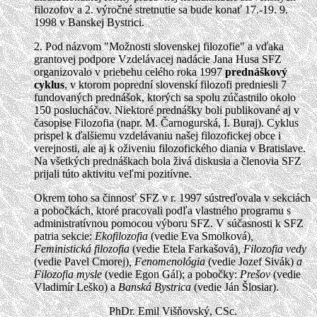
filozofov a 2. výročné stretnutie sa bude konať 17.-19. 9.
1998 v Banskej Bystrici.
2. Pod názvom "Možnosti slovenskej filozofie" a vďaka
grantovej podpore Vzdelávacej nadácie Jana Husa SFZ
organizovalo v priebehu celého roka 1997
prednáškový
cyklus
, v ktorom poprední slovenskí filozofi predniesli 7
fundovaných prednášok, ktorých sa spolu zúčastnilo okolo
150 poslucháčov. Niektoré prednášky boli publikované aj v
časopise Filozofia (napr. M. Čarnogurská, I. Buraj). Cyklus
prispel k ďalšiemu vzdelávaniu našej filozofickej obce i
verejnosti, ale aj k oživeniu filozofického diania v Bratislave.
Na všetkých prednáškach bola živá diskusia a členovia SFZ
prijali túto aktivitu veľmi pozitívne.
Okrem toho sa činnosť SFZ v r. 1997 sústreďovala v sekciách
a pobočkách, ktoré pracovali podľa vlastného programu s
administratívnou pomocou výboru SFZ. V súčasnosti k SFZ
patria sekcie:
Ekofilozofia
(vedie Eva Smolková)
,
Feministická filozofia
(vedie Etela Farkašová)
, Filozofia vedy
(vedie Pavel Cmorej)
, Fenomenológia
(vedie Jozef Sivák)
a
Filozofia mysle
(vedie Egon Gál); a pobočky:
Prešov
(vedie
Vladimír Leško) a
Banská Bystrica
(vedie Ján Šlosiar).
PhDr. Emil Višňovský, CSc.