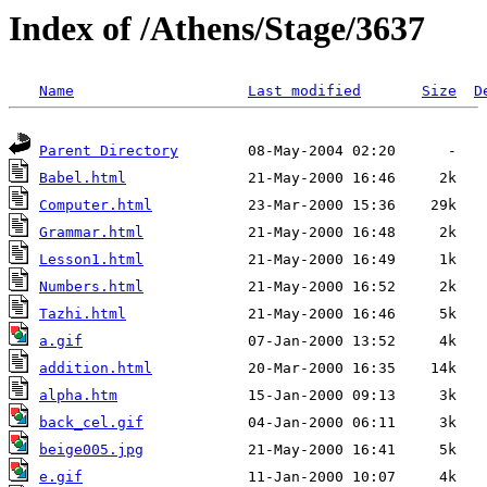
Index of /Athens/Stage/3637
Name
Last modified
Size
D
Parent Directory
Babel.html
Computer.html
Grammar.html
Lesson1.html
Numbers.html
Tazhi.html
a.gif
addition.html
alpha.htm
back_cel.gif
beige005.jpg
e.gif