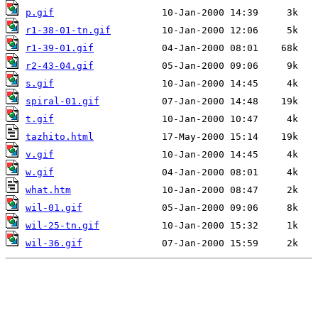
p.gif
r1-38-01-tn.gif
r1-39-01.gif
r2-43-04.gif
s.gif
spiral-01.gif
t.gif
tazhito.html
v.gif
w.gif
what.htm
wil-01.gif
wil-25-tn.gif
wil-36.gif