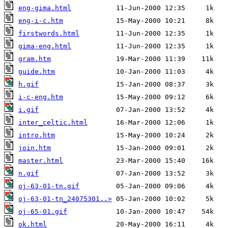
eng-gima.html
eng-i-c.htm
firstwords.html
gima-eng.html
gram.htm
guide.htm
h.gif
i-c-eng.htm
i.gif
inter_celtic.html
intro.htm
join.htm
master.html
n.gif
oj-63-01-tn.gif
oj-63-01-tn_24075301..>
oj-65-01.gif
ok.html