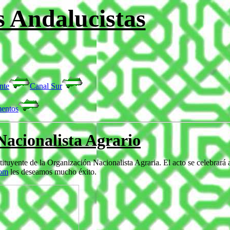
s Andalucistas
nte
Canal Sur
entos
Nacionalista Agrario
tuyente de la Organización Nacionalista Agraria. El acto se celebrará a
com
les deseamos mucho éxito.