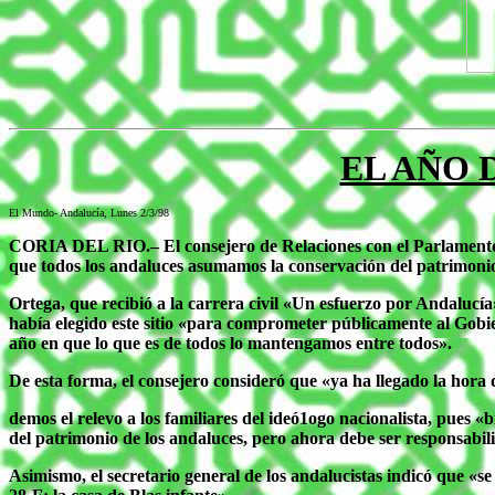
EL AÑO 
El Mundo- Andalucía, Lunes 2/3/98
CORIA DEL RIO.– El consejero de Relaciones con el Parlamento y
que todos los andaluces asumamos la conservación del patrimonio
Ortega, que recibió a la carrera civil «Un esfuerzo por Andalucía»
había elegido este sitio «para comprometer públicamente al Gobie
año en que lo que es de todos lo mantengamos entre todos».
De esta forma, el consejero consideró que «ya ha llegado la hora 
demos el relevo a los familiares del ideó1ogo nacionalista, pues 
del patrimonio de los andaluces, pero ahora debe ser responsabil
Asimismo, el secretario general de los andalucistas indicó que «se 