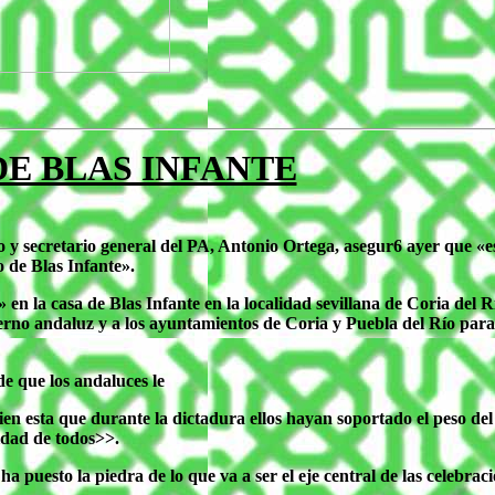
DE BLAS INFANTE
 secretario general del PA, Antonio Ortega, asegur6 ayer que «es
 de Blas Infante».
 en la casa de Blas Infante en la localidad sevillana de Coria del 
rno andaluz y a los ayuntamientos de Coria y Puebla del Río para 
de que los andaluces le
«bien esta que durante la dictadura ellos hayan soportado el peso d
idad de todos>>.
ha puesto la piedra de lo que va a ser el eje central de las celebra