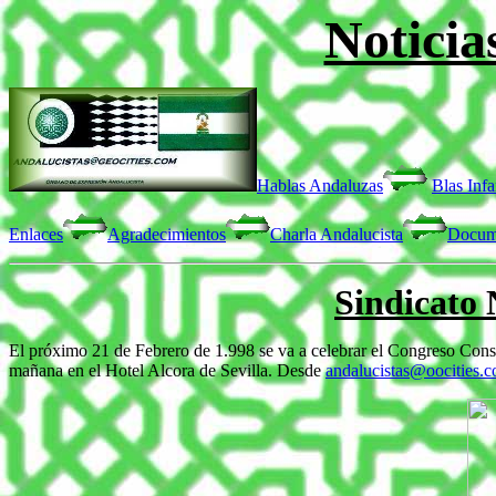
Noticia
Hablas Andaluzas
Blas Infa
Enlaces
Agradecimientos
Charla Andalucista
Docum
Sindicato 
El próximo 21 de Febrero de 1.998 se va a celebrar el Congreso Consti
mañana en el Hotel Alcora de Sevilla. Desde
andalucistas@oocities.