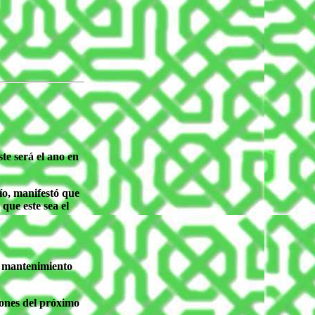
te será el ano en
Río, manifestó que
que este sea el
el mantenimiento
ciones del próximo