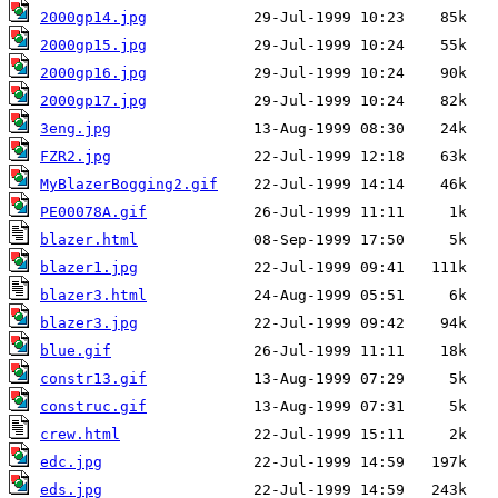
2000gp14.jpg
2000gp15.jpg
2000gp16.jpg
2000gp17.jpg
3eng.jpg
FZR2.jpg
MyBlazerBogging2.gif
PE00078A.gif
blazer.html
blazer1.jpg
blazer3.html
blazer3.jpg
blue.gif
constr13.gif
construc.gif
crew.html
edc.jpg
eds.jpg