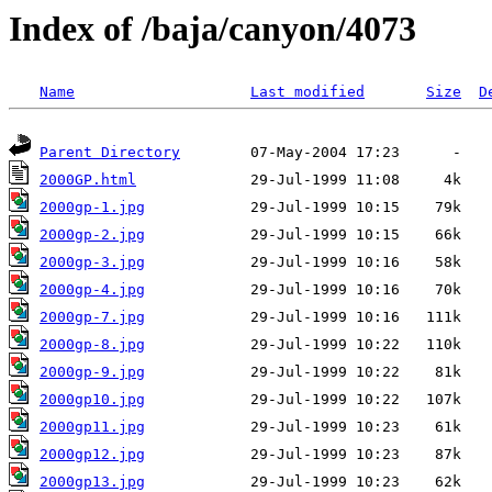
Index of /baja/canyon/4073
Name
Last modified
Size
D
Parent Directory
2000GP.html
2000gp-1.jpg
2000gp-2.jpg
2000gp-3.jpg
2000gp-4.jpg
2000gp-7.jpg
2000gp-8.jpg
2000gp-9.jpg
2000gp10.jpg
2000gp11.jpg
2000gp12.jpg
2000gp13.jpg