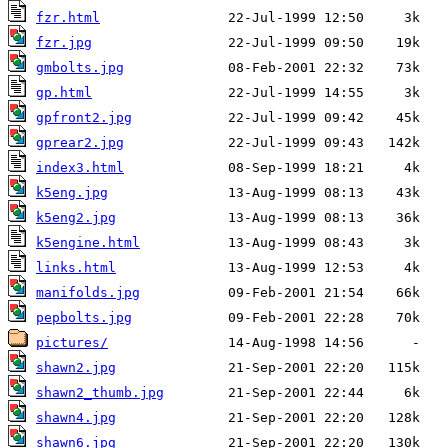
fzr.html
fzr.jpg
gmbolts.jpg
gp.html
gpfront2.jpg
gprear2.jpg
index3.html
k5eng.jpg
k5eng2.jpg
k5engine.html
links.html
manifolds.jpg
pepbolts.jpg
pictures/
shawn2.jpg
shawn2_thumb.jpg
shawn4.jpg
shawn6.jpg