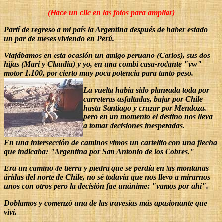
(Hace un clic en las fotos para ampliar)
Partí de regreso a mi país la Argentina después de haber estado
un par de meses viviendo en Perú.
Viajábamos en esta ocasión un amigo peruano (Carlos), sus dos
hijas (Mari y Claudia) y yo, en una combi casa-rodante "vw"
motor 1.100, por cierto muy poca potencia para tanto peso.
La vuelta había sido planeada toda por
carreteras asfaltadas, bajar por Chile
hasta Santiago y cruzar por Mendoza,
pero en un momento el destino nos lleva
a tomar decisiones inesperadas.
En una intersección de caminos vimos un cartelito con una flecha
que indicaba: "Argentina por San Antonio de los Cobres."
Era un camino de tierra y piedra que se perdía en las montañas
áridas del norte de Chile, no sé todavía que nos llevo a mirarnos
unos con otros pero la decisión fue unánime: "vamos por ahí".
Doblamos y comenzó una de las travesías más apasionante que
viví.