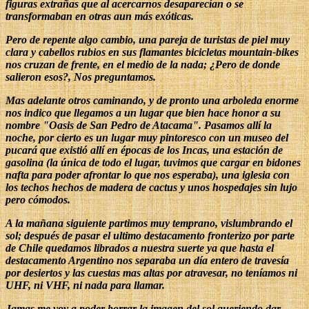
figuras extrañas que al acercarnos desaparecían o se
transformaban en otras aun más exóticas.
Pero de repente algo cambio, una pareja de turistas de piel muy
clara y cabellos rubios en sus flamantes bicicletas mountain-bikes
nos cruzan de frente, en el medio de la nada; ¿Pero de donde
salieron esos?, Nos preguntamos.
Mas adelante otros caminando, y de pronto una arboleda enorme
nos indico que llegamos a un lugar que bien hace honor a su
nombre "Oasis de San Pedro de Atacama". Pasamos allí la
noche, por cierto es un lugar muy pintoresco con un museo del
pucará que existió allí en épocas de los Incas, una estación de
gasolina (la única de todo el lugar, tuvimos que cargar en bidones
nafta para poder afrontar lo que nos esperaba), una iglesia con
los techos hechos de madera de cactus y unos hospedajes sin lujo
pero cómodos.
A la mañana siguiente partimos muy temprano, vislumbrando el
sol; después de pasar el ultimo destacamento fronterizo por parte
de Chile quedamos librados a nuestra suerte ya que hasta el
destacamento Argentino nos separaba un día entero de travesía
por desiertos y las cuestas mas altas por atravesar, no teníamos ni
UHF, ni VHF, ni nada para llamar.
Jamas me voy a poder borrar la imagen del sol queriendo dar