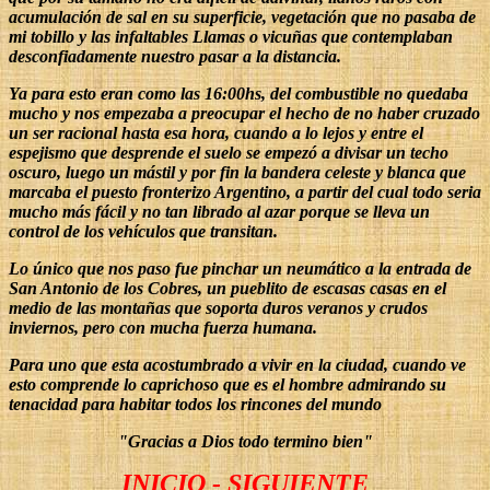
acumulación de sal en su superficie, vegetación que no pasaba de
mi tobillo y las infaltables Llamas o vicuñas que contemplaban
desconfiadamente nuestro pasar a la distancia.
Ya para esto eran como las 16:00hs, del combustible no quedaba
mucho y nos empezaba a preocupar el hecho de no haber cruzado
un ser racional hasta esa hora, cuando a lo lejos y entre el
espejismo que desprende el suelo se empezó a divisar un techo
oscuro, luego un mástil y por fin la bandera celeste y blanca que
marcaba el puesto fronterizo Argentino, a partir del cual todo seria
mucho más fácil y no tan librado al azar porque se lleva un
control de los vehículos que transitan.
Lo único que nos paso fue pinchar un neumático a la entrada de
San Antonio de los Cobres, un pueblito de escasas casas en el
medio de las montañas que soporta duros veranos y crudos
inviernos, pero con mucha fuerza humana.
Para uno que esta acostumbrado a vivir en la ciudad, cuando ve
esto comprende lo caprichoso que es el hombre admirando su
tenacidad para habitar todos los rincones del mundo
"Gracias a Dios todo termino bien"
INICIO
-
SIGUIENTE