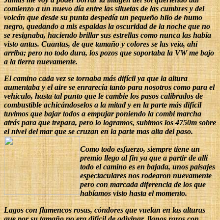
comienzo a un nuevo día entre las siluetas de las cumbres y del
volcán que desde su punta despedía un pequeño hilo de humo
negro, quedando a mis espaldas la oscuridad de la noche que no
se resignaba, haciendo brillar sus estrellas como nunca las había
visto antas.
Cuantas, de que tamaño y colores se las veía, ahí
arriba; pero no todo dura, los pozos que soportaba la VW me bajo
a la tierra nuevamente.
El camino cada vez se tornaba más difícil ya que la altura
aumentaba y el aire se enrarecía tanto para nosotros como para el
vehículo, hasta tal punto que le cambie los pasos calibrados de
combustible achicándoselos a la mitad y en la parte más difícil
tuvimos que bajar todos a empujar poniendo la combi marcha
atrás para que trepara, pero lo logramos, subimos los 4750m sobre
el nivel del mar que se cruzan en la parte mas alta del paso.
Como todo esfuerzo, siempre tiene un
premio llego al fin ya que a partir de allí
todo el camino es en bajada, unos paisajes
espectaculares nos rodearon nuevamente
pero con marcada diferencia de los que
habíamos visto hasta el momento.
Lagos con flamencos rosas, cóndores que vuelan en las alturas
que por su tamaño no era difícil de adivinar, llanos raros con