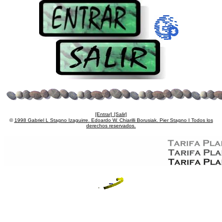
[Entrar]
[Salir]
©
1998 Gabriel L Stagno Izaguirre
.
Edoardo W. Chiarilli Borusiak. Pier Stagno I Todos los
derechos reservados.