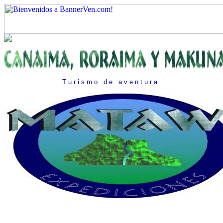
T u r i s m o
.
d e
.
a v e n t u r a
.