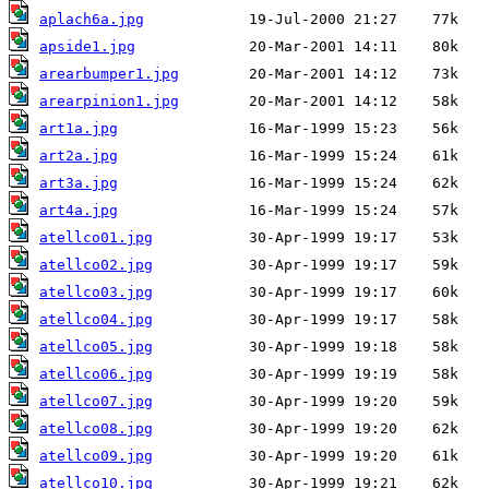
aplach6a.jpg
apside1.jpg
arearbumper1.jpg
arearpinion1.jpg
art1a.jpg
art2a.jpg
art3a.jpg
art4a.jpg
atellco01.jpg
atellco02.jpg
atellco03.jpg
atellco04.jpg
atellco05.jpg
atellco06.jpg
atellco07.jpg
atellco08.jpg
atellco09.jpg
atellco10.jpg