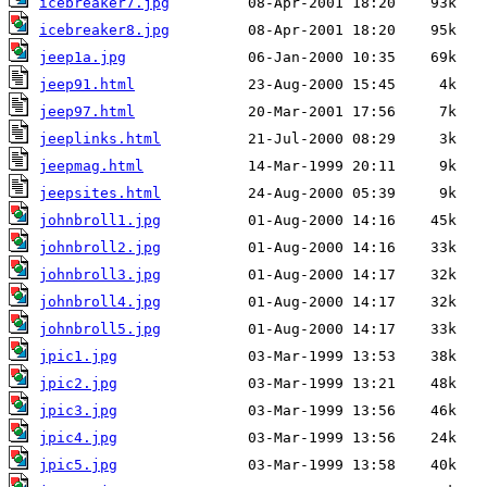
icebreaker7.jpg
icebreaker8.jpg
jeep1a.jpg
jeep91.html
jeep97.html
jeeplinks.html
jeepmag.html
jeepsites.html
johnbroll1.jpg
johnbroll2.jpg
johnbroll3.jpg
johnbroll4.jpg
johnbroll5.jpg
jpic1.jpg
jpic2.jpg
jpic3.jpg
jpic4.jpg
jpic5.jpg