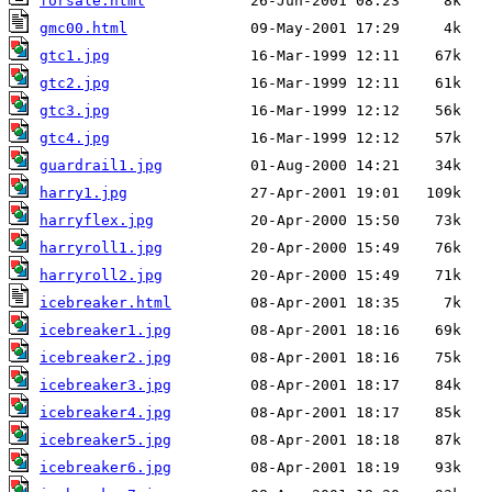
forsale.html
gmc00.html
gtc1.jpg
gtc2.jpg
gtc3.jpg
gtc4.jpg
guardrail1.jpg
harry1.jpg
harryflex.jpg
harryroll1.jpg
harryroll2.jpg
icebreaker.html
icebreaker1.jpg
icebreaker2.jpg
icebreaker3.jpg
icebreaker4.jpg
icebreaker5.jpg
icebreaker6.jpg