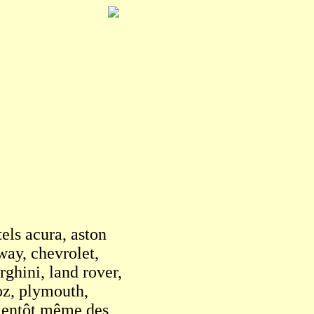
els acura, aston
way, chevrolet,
ghini, land rover,
oz, plymouth,
bientôt même des