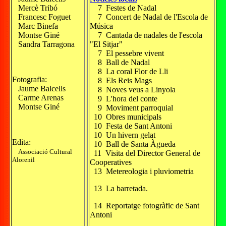
Mercè Tribó
7 Festes de Nadal
Francesc Foguet
7 Concert de Nadal de l'Escola de
Marc Binefa
Música
Montse Giné
7 Cantada de nadales de l'escola
Sandra Tarragona
"El Sitjar"
7 El pessebre vivent
8 Ball de Nadal
8 La coral Flor de Lli
Fotografia:
8 Els Reis Mags
Jaume Balcells
8 Noves veus a Linyola
Carme Arenas
9 L'hora del conte
Montse Giné
9 Moviment parroquial
10 Obres municipals
10 Festa de Sant Antoni
10 Un hivern gelat
Edita:
10 Ball de Santa Àgueda
Associació Cultural
11 Visita del Director General de
Alorenil
Cooperatives
13 Metereologia i pluviometria
13 La barretada.
14 Reportatge fotogràfic de Sant
Antoni