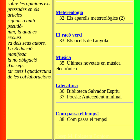
sobre les opinions ex-
pressades en els
Metereologia
articles
32 Els aparells metereològics (2)
signats o amb
pseudò-
nim, la qual és
El racó verd
exclusi-
33 Els ocells de Linyola
va dels seus autors.
La Redacció
manifesta
Música
la no obligació
35 Últimes novetats en música
d'accep-
electrònica
tar totes i quadascuna
de les col·laboracions.
Literatura
36 Biblioteca Salvador Espriu
37 Poesia: Antecedent minimal
Com passa el temps!
38 Com passa el temps!
Josep M. Folguera Bonjorn