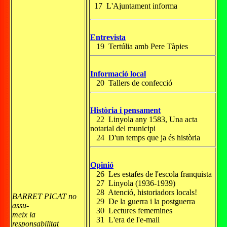
17 L'Ajuntament informa
Entrevista
19 Tertúlia amb Pere Tàpies
Informació local
20 Tallers de confecció
Història i pensament
22 Linyola any 1583, Una acta
notarial del municipi
24 D'un temps que ja és història
Opinió
26 Les estafes de l'escola franquista
27 Linyola (1936-1939)
28 Atenció, historiadors locals!
BARRET PICAT no
29 De la guerra i la postguerra
assu-
30 Lectures fememines
meix la
31 L'era de l'e-mail
responsabilitat