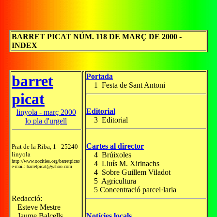
BARRET PICAT NÚM. 118 DE MARÇ DE 2000 -
INDEX
barret
Portada
1 Festa de Sant Antoni
picat
Editorial
linyola - març 2000
3 Editorial
lo pla d'urgell
Cartes al director
Prat de la Riba, 1 - 25240
linyola
4 Brúixoles
http://www.oocities.org/barretpicat/
4 Lluís M. Xirinachs
e-mail: barretpicat@yahoo.com
4 Sobre Guillem Viladot
5 Agricultura
5 Concentració parcel·laria
Redacció:
Esteve Mestre
Jaume Balcells
Notícies locals