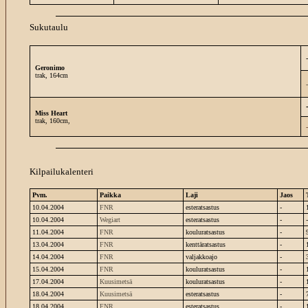
Sukutaulu
-
Geronimo
trak, 164cm
-
Miss Heart
trak, 160cm,
-
Kilpailukalenteri
Pvm.
Paikka
Laji
Jaos
10.04.2004
FNR
esteratsastus
-
10.04.2004
Wegiart
esteratsastus
-
-
11.04.2004
FNR
kouluratsastus
-
13.04.2004
FNR
kenttäratsastus
-
14.04.2004
FNR
valjakkoajo
-
15.04.2004
FNR
kouluratsastus
-
17.04.2004
Kuusimetsä
kouluratsastus
-
18.04.2004
Kuusimetsä
esteratsastus
-
18.04.2004
FNR
esteratsastus
-