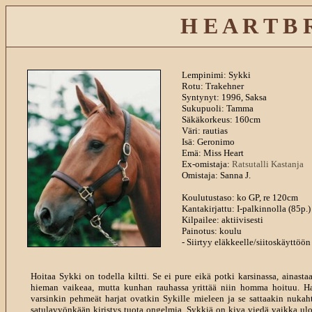
H E A R T B 
Lempinimi: Sykki
Rotu: Trakehner
Syntynyt: 1996, Saksa
Sukupuoli: Tamma
Säkäkorkeus: 160cm
Väri: rautias
Isä: Geronimo
Emä: Miss Heart
Ex-omistaja:
Ratsutalli Kastanja
Omistaja: Sanna J.
Koulutustaso: ko GP, re 120cm
Kantakirjattu: I-palkinnolla (85p.)
Kilpailee: aktiivisesti
Painotus: koulu
- Siirtyy eläkkeelle/siitoskäyttöö
Hoitaa Sykki on todella kiltti. Se ei pure eikä potki karsinassa, ainast
hieman vaikeaa, mutta kunhan rauhassa yrittää niin homma hoituu. Harja
varsinkin pehmeät harjat ovatkin Sykille mieleen ja se sattaakin nukahta
satulavyönkään kiristys tuota ongelmia. Sykkiä on kiva viedä vaikka ulos