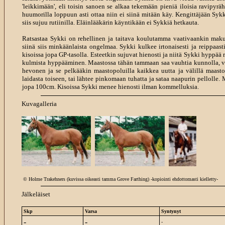
'leikkimään', eli toisin sanoen se alkaa tekemään pieniä iloisia ravipyrä
huumorilla loppuun asti ottaa niin ei siinä mitään käy. Kengittäjään Sykki
siis sujuu rutiinilla. Eläinlääkärin käyntikään ei Sykkiä hetkauta.
Ratsastaa Sykki on rehellinen ja taitava koulutamma vaativaankin maku
siinä siis minkäänlaista ongelmaa. Sykki kulkee irtonaisesti ja reippaast
kisoissa jopa GP-tasolla. Esteetkin sujuvat hienosti ja niitä Sykki hyppää
kulmista hyppääminen. Maastossa tähän tammaan saa vauhtia kunnolla, va
hevonen ja se pelkääkin maastopoluilla kaikkea uutta ja välillä maast
laidasta toiseen, tai lähtee pinkomaan tuhatta ja sataa naapurin pellolle
jopa 100cm. Kisoissa Sykki menee hienosti ilman kommelluksia.
Kuvagalleria
© Holme Trakehners (kuvissa oikeasti tamma Grove Farthing) -kopiointi ehdottomasti kielletty-
Jälkeläiset
Skp
Varsa
Syntynyt
-
-
-