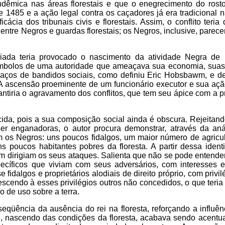
ndêmica nas áreas florestais e que o enegrecimento do rost
 1485 e a ação legal contra os caçadores já era tradicional n
ácia dos tribunais civis e florestais. Assim, o conflito teri
o entre Negros e guardas florestais; os Negros, inclusive, pare
enciada teria provocado o nascimento da atividade Negra d
ímbolos de uma autoridade que ameaçava sua economia, suas
traços de bandidos sociais, como definiu Eric Hobsbawm, e de
 A ascensão proeminente de um funcionário executor e sua açã
antiria o agravamento dos conflitos, que tem seu ápice com a 
cida, pois a sua composição social ainda é obscura. Rejeitan
er enganadoras, o autor procura demonstrar, através da an
 os Negros: uns poucos fidalgos, um maior número de agricul
poucos habitantes pobres da floresta. A partir dessa identi
em dirigiam os seus ataques. Salienta que não se pode entende
cíficos que viviam com seus adversários, com interesses e
fidalgos e proprietários alodiais de direito próprio, com privi
scendo à esses privilégios outros não concedidos, o que teria 
o de uso sobre a terra.
üência da ausência do rei na floresta, reforçando a influên
e, nascendo das condições da floresta, acabava sendo acentu