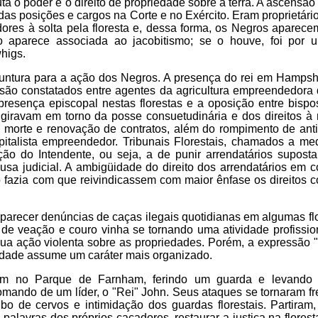
a o poder e o direito de propriedade sobre a terra. A ascensão
 das posições e cargos na Corte e no Exército. Eram proprietári
ores à solta pela floresta e, dessa forma, os Negros aparece
 aparece associada ao jacobitismo; se o houve, foi por 
whigs.
juntura para a ação dos Negros. A presença do rei em Hampshi
s são constatados entre agentes da agricultura empreendedora
presença episcopal nestas florestas e a oposição entre bispo
 giravam em torno da posse consuetudinária e dos direitos à 
morte e renovação de contratos, além do rompimento de anti
italista empreendedor. Tribunais Florestais, chamados a medi
 do Intendente, ou seja, a de punir arrendatários supostam
a judicial. A ambigüidade do direito dos arrendatários em c
o fazia com que reivindicassem com maior ênfase os direitos 
recer denúncias de caças ilegais quotidianas em algumas flo
de veação e couro vinha se tornando uma atividade profissio
a ação violenta sobre as propriedades. Porém, a expressão "
ividade assume um caráter mais organizado.
ram no Parque de Farnham, ferindo um guarda e levando 
ndo de um líder, o "Rei" John. Seus ataques se tornaram fr
bo de cervos e intimidação dos guardas florestais. Partiram
 palavras dos próprios caçadores, restaurar a justiça na florest