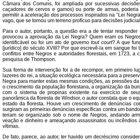
Câmara dos Comuns, foi ampliada por sucessivas decisões,
caçadores de cervos e gamos) ou porte de armas, poderia co
permitir a aceleração dos processos inspirados na "Lei Negr
vago, que se tornou um terreno profícuo para decisões judici
Para o autor, portanto, a questão era a de tentar responder
provocou a aprovação da Lei Negra? Quem eram os Negros 
identificável ou foi um ato de governo
tout court
? A que fun
[jurídico] do século XVIII? Por que escrevê-la em sangue foi
conflitos entre Negros e autoridades florestais, em 1723, a
pesquisa de Thompson.
Sua forma de intervenção foi a de recompor, em primeiro lu
lazeres do rei, a situação ecológica necessária para a prese
Negra para manter estas mesmas condições, as pressões da fi
o crescimento da população florestana, a organização da buro
com o sistema de propinas existente na exercício de se
panorâmica da floresta de Windsor, o autor constata que o equ
estado da floresta. Houve um crescimento de denúncias cont
surgiram as primeiras denúncias específicas contra um band
teriam se organizado sob o nome de Negros, andando armad
veação e dinheiro e ameaçando assassinatos ou incêndios à 
vítimas.
De fato, parece, ao autor, ter havido um decréscimo consid