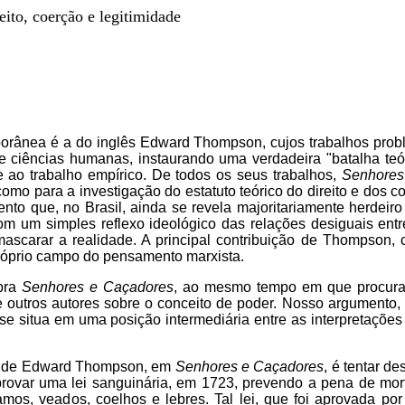
eito, coerção e legitimidade
mporânea é a do inglês Edward Thompson, cujos trabalhos pro
de ciências humanas, instaurando uma verdadeira "batalha teó
 ao trabalho empírico. De todos os seus trabalhos,
Senhores
omo para a investigação do estatuto teórico do direito e dos c
o que, no Brasil, ainda se revela majoritariamente herdeiro
 com um simples reflexo ideológico das relações desiguais ent
mascarar a realidade. A principal contribuição de Thompson,
próprio campo do pensamento marxista.
obra
Senhores e Caçadores
, ao mesmo tempo em que procura r
outros autores sobre o conceito de poder. Nosso argumento, 
se situa em uma posição intermediária entre as interpretaçõe
ção de Edward Thompson, em
Senhores e Caçadores
, é tentar de
provar uma lei sanguinária, em 1723, prevendo a pena de mort
mos, veados, coelhos e lebres. Tal lei, que foi aprovada po