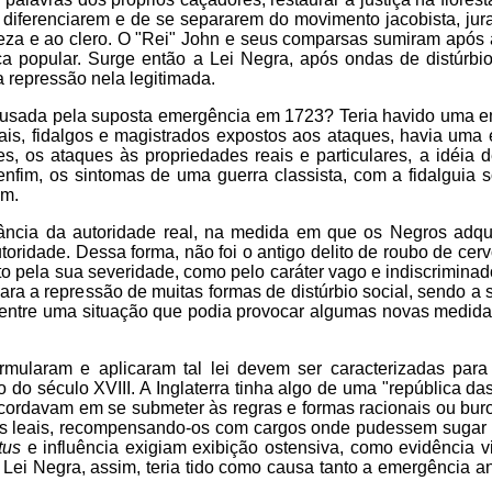
diferenciarem e de se separarem do movimento jacobista, jur
eza e ao clero. O "Rei" John e seus comparsas sumiram após
 popular. Surge então a Lei Negra, após ondas de distúrbi
 repressão nela legitimada.
 causada pela suposta emergência em 1723? Teria havido uma 
pais, fidalgos e magistrados expostos aos ataques, havia uma
s, os ataques às propriedades reais e particulares, a idéia
nfim, os sintomas de uma guerra classista, com a fidalguia s
em.
ância da autoridade real, na medida em que os Negros adqu
ridade. Dessa forma, não foi o antigo delito de roubo de cerv
to pela sua severidade, como pelo caráter vago e indiscrimina
ara a repressão de muitas formas de distúrbio social, sendo 
ão entre uma situação que podia provocar algumas novas medid
ularam e aplicaram tal lei devem ser caracterizadas para 
io do século XVIII. A Inglaterra tinha algo de uma "república d
cordavam em se submeter às regras e formas racionais ou buro
tes leais, recompensando-os com cargos onde pudessem sugar 
tus
e influência exigiam exibição ostensiva, como evidência v
 Lei Negra, assim, teria tido como causa tanto a emergência a