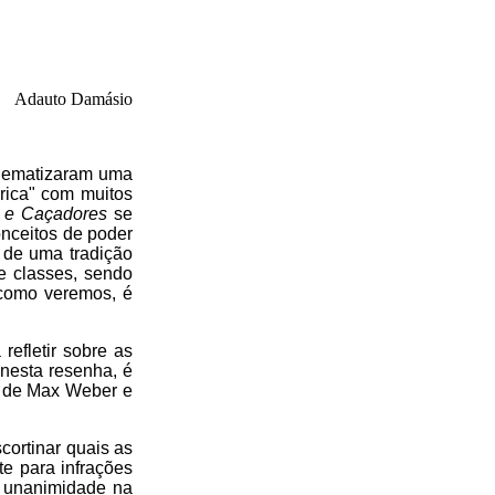
Adauto Damásio
blematizaram uma
rica" com muitos
 e Caçadores
se
onceitos de poder
 de uma tradição
re classes, sendo
 como veremos, é
efletir sobre as
nesta resenha, é
s de Max Weber e
scortinar quais as
e para infrações
r unanimidade na