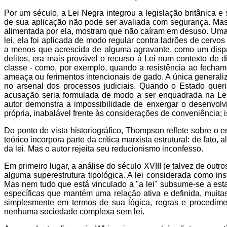
Por um século, a Lei Negra integrou a legislação britânica e
de sua aplicação não pode ser avaliada com segurança. Mas 
alimentada por ela, mostram que não caíram em desuso. Uma
lei, ela foi aplicada de modo regular contra ladrões de cervos
a menos que acrescida de alguma agravante, como um dispar
delitos, era mais provável o recurso à Lei num contexto de
classe - como, por exemplo, quando a resistência ao fecham
ameaça ou ferimentos intencionais de gado. A única general
no arsenal dos processos judiciais. Quando o Estado quer
acusação seria formulada de modo a ser enquadrada na Lei
autor demonstra a impossibilidade de enxergar o desenvolvi
própria, inabalável frente às considerações de conveniência; i
Do ponto de vista historiográfico, Thompson reflete sobre o e
teórico incorpora parte da crítica marxista estrutural: de fat
da lei. Mas o autor rejeita seu reducionismo inconfesso.
Em primeiro lugar, a análise do século XVIII (e talvez de out
alguma superestrutura tipológica. A lei considerada como ins
Mas nem tudo que está vinculado a "a lei" subsume-se a esta
específicas que mantém uma relação ativa e definida, muitas
simplesmente em termos de sua lógica, regras e procedimen
nenhuma sociedade complexa sem lei.