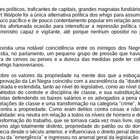
 políticos, traficantes de capitais, grandes magnatas fundiár
rt Walpole foi a única alternativa política dos whigs para assum
pouco pacífico e de pouco contentamento popular em relação ao
 afortunada ocasião para intensificar a repressão política 
ministro capaz e vigilante, até porque nenhum opositor no 
existia uma notável coincidência entre os inimigos dos Negr
istia, no parlamento, um pequeno grupo de pressão que havi
a de cervos ou peixes e a dureza das medidas pode ter co
whigs hanoverianos.
sobre os valores da propriedade na mente dos que a esboça
provação da Lei Negra coincidiu com a ascendência da "doutri
liada e estendida, tanto ao nível do legislativo, como ao nível 
étodos do controle e disciplina de classe, e sua substituiçã
mistas defendendo os baixos salários e os advogados a pena
ações de classe e uma transformação na categoria "crime", t
contra a propriedade. Como eram delitos contra coisas e não
ialidade: era neutra em relação a todos os níveis de homens e 
ansformação do trabalho, que se tornava cada vez mais livre,
mo algo totalmente distinto, propriedade do patrão ou do don
 desde o século anterior, e influenciava o direito penal des
u da "emergência" e ingressou no arsenal geral da legislação 