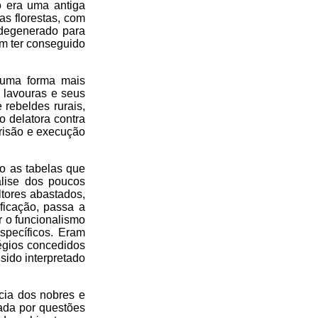
o era uma antiga
as florestas, com
a degenerado para
cem ter conseguido
e uma forma mais
 lavouras e seus
 rebeldes rurais,
o delatora contra
prisão e execução
do as tabelas que
álise dos poucos
tores abastados,
ficação, passa a
r o funcionalismo
specíficos. Eram
légios concedidos
sido interpretado
cia dos nobres e
ada por questões