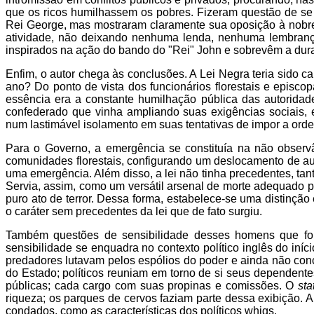
que os ricos humilhassem os pobres. Fizeram questão de se 
Rei George, mas mostraram claramente sua oposição à nobr
atividade, não deixando nenhuma lenda, nenhuma lembrança
inspirados na ação do bando do "Rei" John e sobrevêm a dura
Enfim, o autor chega às conclusões. A Lei Negra teria sido
ano? Do ponto de vista dos funcionários florestais e episco
essência era a constante humilhação pública das autoridade
confederado que vinha ampliando suas exigências sociais, e
num lastimável isolamento em suas tentativas de impor a ord
Para o Governo, a emergência se constituía na não observ
comunidades florestais, configurando um deslocamento de auto
uma emergência. Além disso, a lei não tinha precedentes, tan
Servia, assim, como um versátil arsenal de morte adequado p
puro ato de terror. Dessa forma, estabelece-se uma distinç
o caráter sem precedentes da lei que de fato surgiu.
Também questões de sensibilidade desses homens que form
sensibilidade se enquadra no contexto político inglês do iníc
predadores lutavam pelos espólios do poder e ainda não con
do Estado; políticos reuniam em torno de si seus dependen
públicas; cada cargo com suas propinas e comissões. O
sta
riqueza; os parques de cervos faziam parte dessa exibição. A
condados, como as características dos políticos whigs.