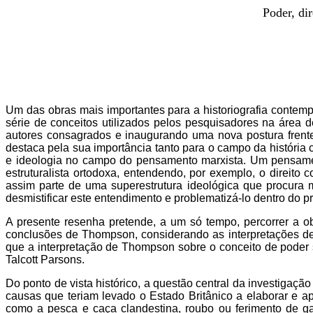
Poder, dir
Um das obras mais importantes para a historiografia conte
série de conceitos utilizados pelos pesquisadores na área 
autores consagrados e inaugurando uma nova postura frente
destaca pela sua importância tanto para o campo da história c
e ideologia no campo do pensamento marxista. Um pensament
estruturalista ortodoxa, entendendo, por exemplo, o direito
assim parte de uma superestrutura ideológica que procura 
desmistificar este entendimento e problematizá-lo dentro do 
A presente resenha pretende, a um só tempo, percorrer a 
conclusões de Thompson, considerando as interpretações de 
que a interpretação de Thompson sobre o conceito de poder 
Talcott Parsons.
Do ponto de vista histórico, a questão central da investiga
causas que teriam levado o Estado Britânico a elaborar e a
como a pesca e caça clandestina, roubo ou ferimento de ga