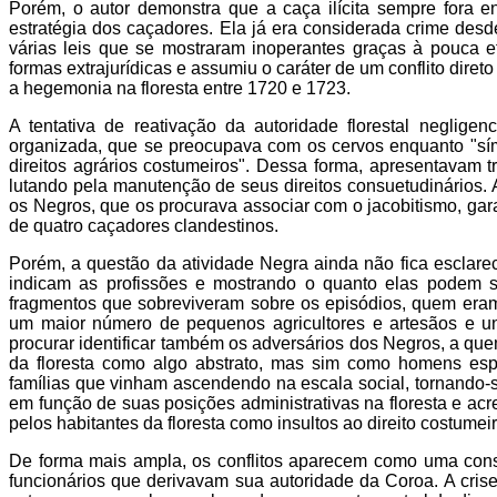
Porém, o autor demonstra que a caça ilícita sempre fora e
estratégia dos caçadores. Ela já era considerada crime desde
várias leis que se mostraram inoperantes graças à pouca efic
formas extrajurídicas e assumiu o caráter de um conflito diret
a hegemonia na floresta entre 1720 e 1723.
A tentativa de reativação da autoridade florestal neglig
organizada, que se preocupava com os cervos enquanto "s
direitos agrários costumeiros". Dessa forma, apresentavam 
lutando pela manutenção de seus direitos consuetudinários.
os Negros, que os procurava associar com o jacobitismo, gar
de quatro caçadores clandestinos.
Porém, a questão da atividade Negra ainda não fica esclare
indicam as profissões e mostrando o quanto elas podem s
fragmentos que sobreviveram sobre os episódios, quem eram
um maior número de pequenos agricultores e artesãos e uns 
procurar identificar também os adversários dos Negros, a qu
da floresta como algo abstrato, mas sim como homens espe
famílias que vinham ascendendo na escala social, tornando-se 
em função de suas posições administrativas na floresta e acre
pelos habitantes da floresta como insultos ao direito costumeir
De forma mais ampla, os conflitos aparecem como uma conseq
funcionários que derivavam sua autoridade da Coroa. A cris