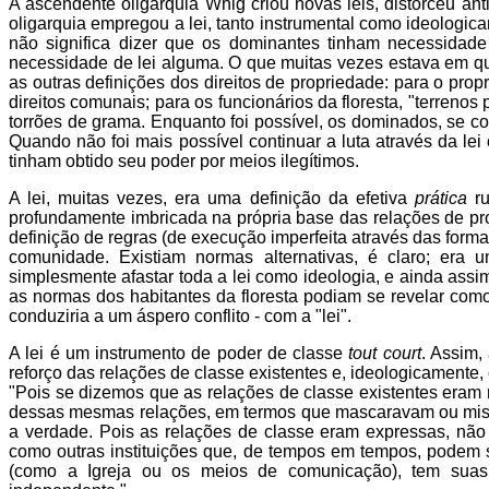
A ascendente oligarquia Whig criou novas leis, distorceu ant
oligarquia empregou a lei, tanto instrumental como ideologic
não significa dizer que os dominantes tinham necessidad
necessidade de lei alguma. O que muitas vezes estava em qu
as outras definições dos direitos de propriedade: para o propr
direitos comunais; para os funcionários da floresta, "terrenos
torrões de grama. Enquanto foi possível, os dominados, se co
Quando não foi mais possível continuar a luta através da lei
tinham obtido seu poder por meios ilegítimos.
A lei, muitas vezes, era uma definição da efetiva
prática
ru
profundamente imbricada na própria base das relações de pr
definição de regras (de execução imperfeita através das forma
comunidade. Existiam normas alternativas, é claro; era
simplesmente afastar toda a lei como ideologia, e ainda assi
as normas dos habitantes da floresta podiam se revelar co
conduziria a um áspero conflito - com a "lei".
A lei é um instrumento de poder de classe
tout court
. Assim,
reforço das relações de classe existentes e, ideologicament
"Pois se dizemos que as relações de classe existentes eram
dessas mesmas relações, em termos que mascaravam ou mistif
a verdade. Pois as relações de classe eram expressas, nã
como outras instituições que, de tempos em tempos, podem 
(como a Igreja ou os meios de comunicação), tem suas ca