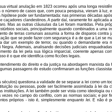
 sua virtual anulação em 1823 ocorreu após uma longa resistên
o número de casos que, com pouca pesquisa, vieram à luz, e 
 hipótese pode ser fundamentada: nas primeiras décadas após
 e caçadores clandestinos. A partir daí, raramente foi aplicada 
o. Mas as outras cláusulas da Lei foram mantidas. Pela próp
 distúrbios sociais, principalmente quando combinados a uma 
ento de terras comunais assumia a forma de disparos contra j
ização que se pode fazer com segurança é a de que a Lei se m
ia dar um exemplo de terror, ou quando o demandante era mu
 Negra. Ademais, analisando decisões judiciais enquadradas
mento da lei pela sua lógica imparcial, coerente apenas com
sso é o que ele identifica como ficcões legais.
ntendimento do direito e da justiça na abordagem marxista da h
o, algumas passagens do estudo confirmaram as funções classista
ros séculos) questiona a validade de se separar a lei como um to
tituição ou pessoas, pode ser facilmente assimilada à lei da 
s instituições. A lei também pode ser vista como ideologia ou
 vezes no campo do conflito, com as normas sociais; e por fi
tos próprios - isto é, simplesmente
enquanto lei
. E não é p