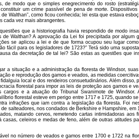
 de modo que o simples enegrecimento do rosto (estratégia
nstituir um crime passível de pena de morte. Dispositivos j
a de Walthan", como ficou conhecida; lei esta que estava esb
ais cada vez mais abrangentes.
 questões que a historiografia havia respondido de modo insat
de Walthan? A aprovação da Lei foi precipitada por algum 
ções se aplicou a lei e de que forma ocupou seu lugar como
 tão fácil para os legisladores de 1723?" Terá sido uma supos
 causa da decretação de tal lei? São estas as questões que i
gar a situação e a administração da floresta de Windsor, sua
rvação e reprodução dos gamos e veados, as medidas coercitivas
dalguia local e dos rendeiros consuetudinários. Além disso, p
cracia florestal para impor as leis de proteção aos gamos e v
us cargos e a atuação do Tribunal Swanimote de Windsor. 
ilíbrio florestal esteve em perigo entre 1717 e 1725, quando s
ra infrações que iam contra a legislação da floresta. Foi ne
o de salteadores, nos condados de Berkshire e Hampshire, em 
os, matando cervos, remetendo cartas intimidadoras aos fi
casas, celeiros e medas de feno, além de outras atitudes par
erável no número de veados e gamos entre 1700 e 1722 na flor