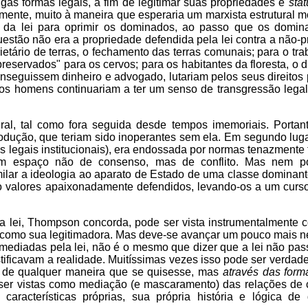
igas formas legais, a fim de legitimar suas propriedades e
stat
amente, muito à maneira que esperaria um marxista estrutural 
e da lei para oprimir os dominados, ao passo que os domi
estão não era a propriedade defendida pela lei contra a não-
ietário de terras, o fechamento das terras comunais; para o tra
 preservados" para os cervos; para os habitantes da floresta, o 
nseguissem dinheiro e advogado, lutariam pelos seus direitos 
 os homens continuariam a ter um senso de transgressão legal:
ral, tal como fora seguida desde tempos imemoriais. Portanto
odução, que teriam sido inoperantes sem ela. Em segundo luga
s legais institucionais), era endossada por normas tenazmente 
 um espaço não de consenso, mas de conflito. Mas nem po
milar a ideologia ao aparato de Estado de uma classe dominante
mo valores apaixonadamente defendidos, levando-os a um curs
 a lei, Thompson concorda, pode ser vista instrumentalmente
e, como sua legitimadora. Mas deve-se avançar um pouco mais n
 mediadas pela lei, não é o mesmo que dizer que a lei não pa
icavam a realidade. Muitíssimas vezes isso pode ser verdade
o de qualquer maneira que se quisesse, mas
através das form
ser vistas como mediação (e mascaramento) das relações de c
racterísticas próprias, sua própria história e lógica de