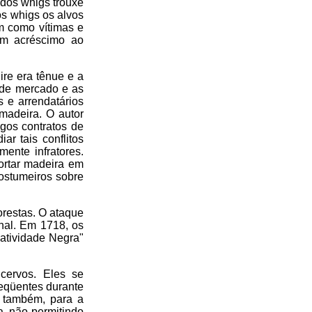
 dos whigs trouxe
os whigs os alvos
m como vítimas e
um acréscimo ao
re era tênue e a
 de mercado e as
s e arrendatários
madeira. O autor
gos contratos de
ar tais conflitos
ente infratores.
ortar madeira em
costumeiros sobre
restas. O ataque
nal. Em 1718, os
atividade Negra"
cervos. Eles se
eqüentes durante
, também, para a
a, não permitindo