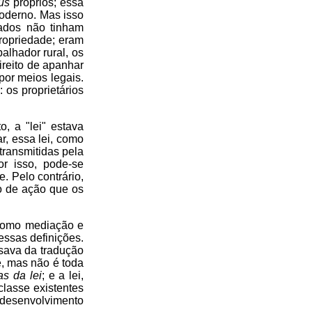
us
próprios; essa
moderno. Mas isso
nados não tinham
propriedade; eram
balhador rural, os
direito de apanhar
por meios legais.
 os proprietários
, a "lei" estava
r, essa lei, como
transmitidas pela
r isso, pode-se
. Pelo contrário,
o de ação que os
 como mediação e
essas definições.
ssava da tradução
, mas não é toda
as da lei
; e a lei,
lasse existentes
 desenvolvimento