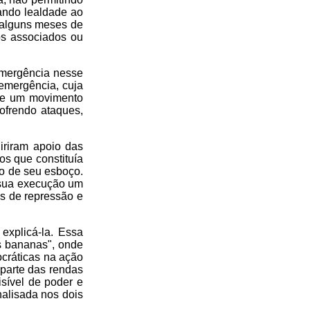
ando lealdade ao
 alguns meses de
os associados ou
emergência nesse
 emergência, cuja
 de um movimento
ofrendo ataques,
iriram apoio das
os que constituía
do de seu esboço.
a sua execução um
as de repressão e
explicá-la. Essa
as bananas", onde
cráticas na ação
parte das rendas
isível de poder e
nalisada nos dois