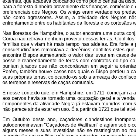
externas, que acabava colocando como ponto central da disput
para a floresta dinheiro proveniente das finanças, comércio e
preferenciais dos Negros. Os whigs eram verdadeiros predad
não como agressores. Assim, a atividade dos Negros não
enfrentamento entre os habitantes da floresta e os cortesãos 
Nas florestas de Hampshire, o autor encontra uma outra con
Coroa não retirava nenhum proveito dessas terras. Conflito
famílias que viviam há mais tempo nas aldeias. Era forte a 
consuetudinários remontava a decênios; conflitos estes que
encontra Bispos aumentando o valor das luvas em casos de 
posse e rearrendamento de terras com contratos do tipo cap
puniam jurados que não concordavam em seguir a orientação
Porém, também houve casos nos quais o Bispo perdeu a caus
suas próprias terras, colocando-os sob a ameaça do confisc
os terrenos e reservas de caças comunais.
É nesse contexto que, em Hampshire, em 1711, começam a apa
aos cervos havia se tornado uma ocupação geral e a venda 
componentes da atividade Negra já estavam reunidos, com su
não parece ainda estar em uso. É a partir de 1721 que tal at
Em Outubro deste ano, caçadores clandestinos irrompe
autodenominavam "Caçadores de Waltham" e agiam sob o coma
alguns meses e suas investidas não se restringiram ao rou
intromissão em conflitos públicos e privados, procurando, nas