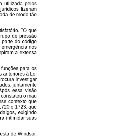
 utilizada pelos
urídicos fizeram
oçada de modo tão
isfatório. "O que
grupo de pressão
 parte do código
ta emergência nos
nspiram a extensa
s funções para os
 anteriores à Lei
rocura investigar
eados, juntamente
Após essa visão
e constatou o mau
sse contexto que
1720 e 1723, que
dalgos, exigindo
a intimidar suas
esta de Windsor.