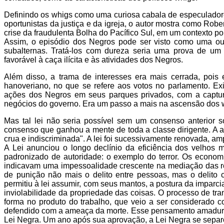
Definindo os whigs como uma curiosa cabala de especuladores
oportunistas da justiça e da igreja, o autor mostra como Robe
crise da fraudulenta Bolha do Pacífico Sul, em um contexto 
Assim, o episódio dos Negros pode ser visto como uma outra
subalternas. Tratá-los com dureza seria uma prova de um 
favorável à caça ilícita e às atividades dos Negros.
Além disso, a trama de interesses era mais cerrada, pois 
hanoveriano, no que se refere aos votos no parlamento. Ex
ações dos Negros em seus parques privados, com a captur
negócios do governo. Era um passo a mais na ascensão dos 
Mas tal lei não seria possível sem um consenso anterior 
consenso que ganhou a mente de toda a classe dirigente. A a
crua e indiscriminada". A lei foi sucessivamente renovada, amp
A Lei anunciou o longo declínio da eficiência dos velhos m
padronizado de autoridade: o exemplo do terror. Os econo
indicavam uma impessoalidade crescente na mediação das rel
de punição não mais o delito entre pessoas, mas o delito 
permitiu à lei assumir, com seus mantos, a postura da imparc
inviolabilidade da propriedade das coisas. O processo de tr
forma no produto do trabalho, que veio a ser considerado co
defendido com a ameaça da morte. Esse pensamento amadurecia
Lei Negra. Um ano após sua aprovação, a Lei Negra se separo