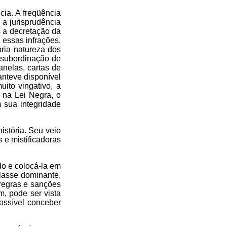
cia. A freqüência
a jurisprudência
 a decretação da
a essas infrações,
ria natureza dos
insubordinação de
anelas, cartas de
anteve disponível
ito vingativo, a
 na Lei Negra, o
 sua integridade
istória. Seu veio
s e mistificadoras
do e colocá-la em
classe dominante.
 regras e sanções
m, pode ser vista
ossível conceber