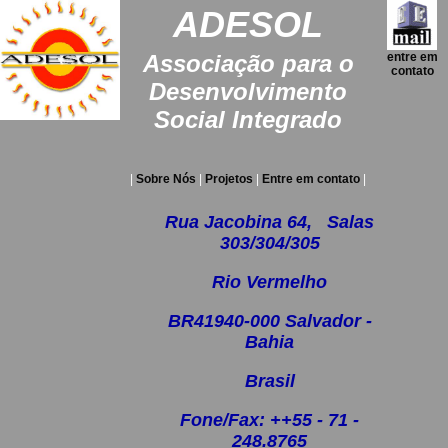
ADESOL
Associação para o
entre em
contato
Desenvolvimento
Social Integrado
|
Sobre Nós
|
Projetos
|
Entre em contato
|
Rua Jacobina 64, Salas
303/304/305
Rio Vermelho
BR41940-000 Salvador -
Bahia
Brasil
Fone/Fax: ++55 - 71 -
248.8765