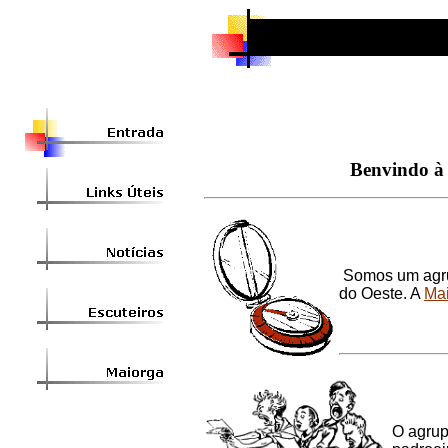
Benvindo 
Somos um agr
do Oeste
.
A
Ma
O agru