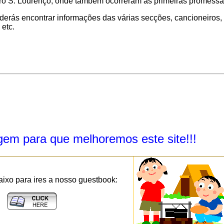
ro S. Lourenço
, onde também ocorreram as primeiras promessa
derás encontrar informações das várias secções, cancioneiros, 
 etc.
m para que melhoremos este site!!!
aixo para ires a nosso guestbook: