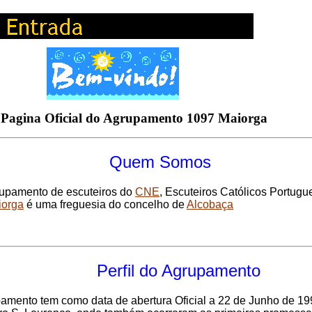
à Pagina Oficial do Agrupamento 1097 Maiorga
Quem Somos
upamento de escuteiros do
CNE
, Escuteiros Católicos Portug
iorga
é uma freguesia do concelho de
Alcobaça
Perfil do Agrupamento
pamento tem
com
o
data de abertura
Oficial
a 22 de Junho de 19