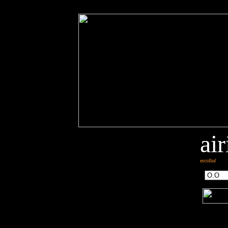
air
escolha!