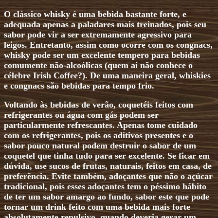
O clássico whisky é uma bebida bastante forte, e
adequada apenas a paladares mais treinados, pois seu
sabor pode vir a ser extremamente agressivo para
leigos. Entretanto, assim como ocorre com os congnacs,
whisky pode ser um excelente tempero para bebidas
comumente não-alcoólicas (quem aí não conhece o
célebre Irish Coffee?). De uma maneira geral, whiskies
e congnacs são bebidas para tempo frio.
Voltando às bebidas de verão, coquetéis feitos com
refrigerantes ou água com gás podem ser
particularmente refrescantes. Apenas tome cuidado
com os refrigerantes, pois os aditivos presentes e o
sabor pouco natural podem destruir o sabor de um
coquetel que tinha tudo para ser excelente. Se ficar em
dúvida, use sucos de frutas, naturais, feitos em casa, de
preferência. Evite também, adoçantes que não o açúcar
tradicional, pois esses adoçantes tem o péssimo hábito
de ter um sabor amargo ao fundo, sabor este que pode
tornar um drink feito com uma bebida mais forte
absolutamente repulsivo, quando deveria gerar um