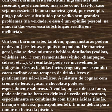
Um bom barman evita substituir ingredientes das
receitas que ele conhece, mas sabe como fazê-lo, caso
seja necessário. De uma maneira geral, por exemplo,
pinga pode ser substituída por vodka sem grandes
problemas (na verdade, e essa é um opinião pessoal, na
maioria das vezes essa substituição resulta em
melhoria).
Um bom barman sabe, também, quais misturas podem
(e devem!) ser feitas, e quais não podem. De maneira
geral, não se deve misturar bebidas destiladas (vodkas,
whiskies, etc...) com fermentadas (vinho, champagne,
sidras, etc...). O resultado pode ser incrivelmente
indigesto! Certas bebidas fortes (cognac, por exemplo)
caem melhor como tempero de drinks leves e
praticamente não-alcoólicos. A mistura do cognac com
creme de leite, açúcar e chocolate pode ser
especialmente saborosa. A vodka, apesar de sua fama,
pode cair muito bem em drinks de verão refrescantes,
especialmente se combinada com frutas ácidas (limão,
laranja e abacaxi, principalmente!). É uma delícia para
tomar na beira da piscina.