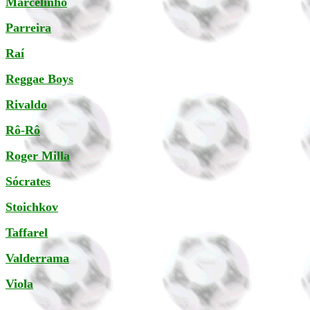
Marcelinho
Parreira
Raí
Reggae Boys
Rivaldo
Rô-Rô
Roger Milla
Sócrates
Stoichkov
Taffarel
Valderrama
Viola