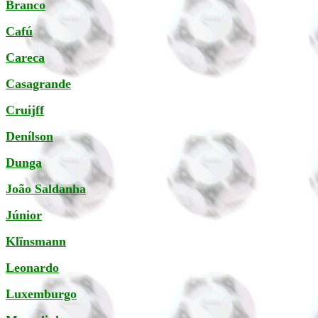
Branco
Cafú
Careca
Casagrande
Cruijff
Denílson
Dunga
João Saldanha
Júnior
Klïnsmann
Leonardo
Luxemburgo