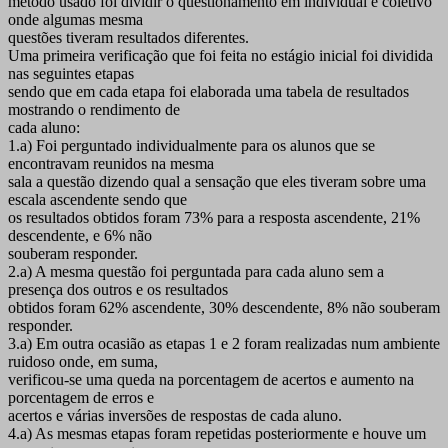
método usado foi dividir o questionamento em individual e coletivo
onde algumas mesma
questões tiveram resultados diferentes.
Uma primeira verificação que foi feita no estágio inicial foi dividida
nas seguintes etapas
sendo que em cada etapa foi elaborada uma tabela de resultados
mostrando o rendimento de
cada aluno:
1.a) Foi perguntado individualmente para os alunos que se
encontravam reunidos na mesma
sala a questão dizendo qual a sensação que eles tiveram sobre uma
escala ascendente sendo que
os resultados obtidos foram 73% para a resposta ascendente, 21%
descendente, e 6% não
souberam responder.
2.a) A mesma questão foi perguntada para cada aluno sem a
presença dos outros e os resultados
obtidos foram 62% ascendente, 30% descendente, 8% não souberam
responder.
3.a) Em outra ocasião as etapas 1 e 2 foram realizadas num ambiente
ruidoso onde, em suma,
verificou-se uma queda na porcentagem de acertos e aumento na
porcentagem de erros e
acertos e várias inversões de respostas de cada aluno.
4.a) As mesmas etapas foram repetidas posteriormente e houve um