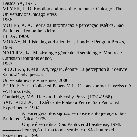
Bastos SA, 1971.
MEYER, L. B. Emotion and meaning in music. Chicago: The
University of Chicago Press,
1966.
MOLES, A. A. Teoria da informação e percepção estética. São
Paulo: ed. Tempo brasileiro
LTDA, 1969.
MORAY, N. Listening and attention., London: Penguin Books,
1969.
NATTIEZ, J-J. Musicologie générale et sémiologie. Montreal:
Christian Bourgois editor,
1987.
NICOLAS, F. et al. Art, regard, écoute-La perception à l’ oeuvre.
Sainte-Denis: presses
Universitaries de Vincennes, 2000.
PEIRCE, S. C. Collected Papers V 1 . C.Harstshorne, P. Weiss e A.
W. Burks (eds).
Cambridge, MA: Harvard University Press, (1931-1958).
SANTAELLA, L. Estética de Platão a Peirce. São Paulo: ed.
Experimento, 1994.
------------ A teoria geral dos signos: semiose e auto geração. São
Paulo: ed. Ática, 1995.
------------ O que é semiótica. São Paulo: ed.Brasiliense, 1998.
------------ Percepção. Uma teoria semiótica. São Paulo: ed.
Experimento, 1993.