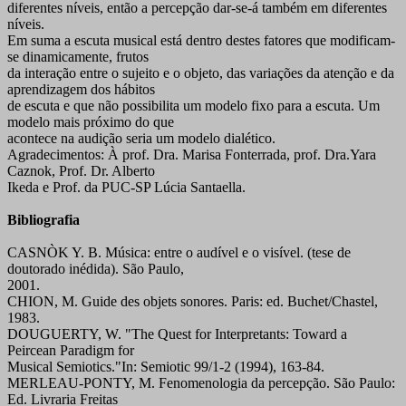
diferentes níveis, então a percepção dar-se-á também em diferentes
níveis.
Em suma a escuta musical está dentro destes fatores que modificam-
se dinamicamente, frutos
da interação entre o sujeito e o objeto, das variações da atenção e da
aprendizagem dos hábitos
de escuta e que não possibilita um modelo fixo para a escuta. Um
modelo mais próximo do que
acontece na audição seria um modelo dialético.
Agradecimentos: À prof. Dra. Marisa Fonterrada, prof. Dra.Yara
Caznok, Prof. Dr. Alberto
Ikeda e Prof. da PUC-SP Lúcia Santaella.
Bibliografia
CASNÒK Y. B. Música: entre o audível e o visível. (tese de
doutorado inédida). São Paulo,
2001.
CHION, M. Guide des objets sonores. Paris: ed. Buchet/Chastel,
1983.
DOUGUERTY, W. "The Quest for Interpretants: Toward a
Peircean Paradigm for
Musical Semiotics."In: Semiotic 99/1-2 (1994), 163-84.
MERLEAU-PONTY, M. Fenomenologia da percepção. São Paulo:
Ed. Livraria Freitas