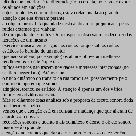
idêntico ao anterior. Esta diferenciação na escuta, no caso de expor
os alunos em audições
cujos ambientes eram ruidosos, estava relacionada ao grau de
atenção que eles tiveram perante
ao objeto musical. A qualidade desta audição foi prejudicada pelos
ruídos externos que vinham
de um quadra de esportes. Outro aspecto observado no decorrer das
iterações de um mesmo
exercício musical em relação aos ruídos foi que sob os ruídos
estáticos (o barulho de um motor
que não se altera, por exemplo) os alunos obtiveram melhores
rendimentos. O fato é que tais
ruídos estáticos não trazem novidades e interesses intencionais (no
sentido husserliano). Até mesmo
o ruído dinâmico do trânsito da rua tornou-se, possivelmente pelo
enorme tempo em que somos
atingidos, tornou-se estático. A atenção é apenas um dos vários
fotores envolvidos na escuta.
Mas se olharmos estas análises sob a proposta de escuta sonora dada
por Pierre Schaeffer
vemos que a atenção está em constante mudança que que alteram de
acordo com nossas
recepções sonoras e quanto mais complexo e denso o objeto sonoro,
maior será o grau de
atenção que teremos que dar a ele. Como foi o caso da experiência