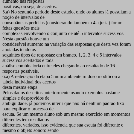
aumento nas respostas
positivas, ou seja, de acertos.
5.a) No segundo período deste estudo, onde os alunos já possuíam a
noção de intervalos de
consonâncias perfeitas (considerando também a 4.a justa) foram
feitas questões mais
complexas envolvendo o conjunto de até 5 intervalos sucessivos.
Nesta questão houve um
considerável aumento na variação das respostas que desta vez foram
anotadas tendo os
seguintes tipos de respostas: em branco, 1, 2, 3, 4 e 5 intervalos
sucessivos acertados e toda
análise combinatória entre eles chegando ao resultado de 16
respostas possíveis.
6.a) A reiteração da etapa 5 num ambiente ruidoso modificou a
tabela individual dos acertos
desta mesma etapa.
Pelos dados descritos anteriormente usando exemplos bastante
simples e desprovidos de
ambigüidade, já podemos inferir que não há nenhum padrão fixo
para explicar o processo de
escuta. Se um mesmo aluno sob um mesmo exercício em momentos
diferentes tem resultados
diferentes, variados, isso evidencia que sua escuta foi diferente e
mesmo o objeto sonoro sendo