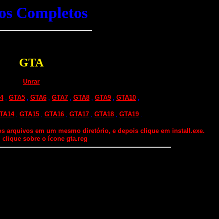
os Completos
GTA
Unrar
4
GTA5
GTA6
GTA7
GTA8
GTA9
GTA10
,
,
,
,
,
,
,
TA14
GTA15
GTA16
GTA17
GTA18
GTA19
,
,
,
,
,
.
 arquivos em um mesmo diretório, e depois clique em install.exe.
, clique sobre o ícone
gta.reg
para registrar o seu GTA