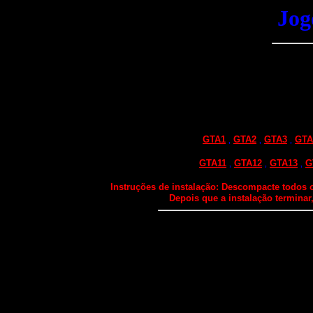
Jog
GTA1
GTA2
GTA3
GTA
,
,
,
GTA11
GTA12
GTA13
G
,
,
,
Instruções de instalação:
Descompacte todos os
Depois que a instalação terminar