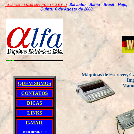
Salvador - Bahia - Brasil - Hoje,
PARA VISUALIZAR MELHOR TECLE F-11
-
Quinta, 6 de Agosto de 2000.
Máquinas de Escrever, Ca
Imp
QUEM SOMOS
Manut
CONTATOS
DICAS
LINKS
E-MAIL
WEB DESIGNER