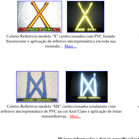
Coletes Refletivos modelo "X" confeccionados com PVC forrado
fluorescente e aplicação de refletivo microprismático em toda sua
extensão...
Mais....
Coletes Refletivos modelo "HX" confeccionados
totalmente com
refletivo microprismático de PVC na cor Azul Claro e aplicação de letras
c
retrorrefletivas..
Mais...
Maiores informações e demais especificações t