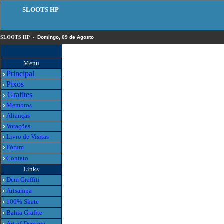
SLOOTS HP
SLOOTS HP -
Domingo, 09 de Agosto
Menu
Principal
Pixos
Grafites
Membros
Alianças
Votações
Livro de Visitas
Fórum
Contato
Links
Dem Graffiti
Artsampa
100% Skate
Bahia Grafite
Art of Demage