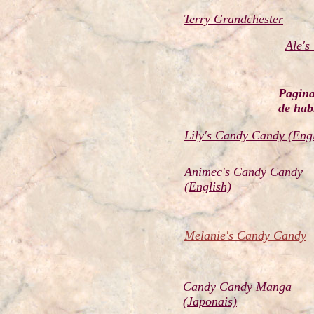
Terry Grandchester
Ale's
Pagina
de hab
Lily's Candy Candy (Engl
Animec's Candy Candy
(English)
Melanie's Candy Candy
Candy Candy Manga
(Japonais)