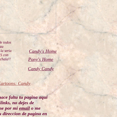
de todos
sta
Candy's Home
 la seria
HS con
Pony's Home
echala!!
Candy Candy
Cartoons: Candy
hace falta tu pagina aqui
links, no dejes de
me por mi
email
o me
u direccion de pagina en