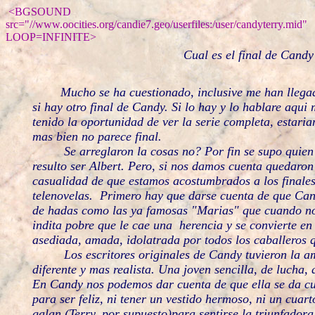
<BGSOUND
src="//www.oocities.org/candie7.geo/userfiles:/user/candyterry.mid"
LOOP=INFINITE>
Cual es el final de Candy
Mucho se ha cuestionado, inclusive me han llega
si hay otro final de Candy. Si lo hay y lo hablare aqu
tenido la oportunidad de ver la serie completa, estari
mas bien no parece final.
Se arreglaron la cosas no? Por fin se supo quien e
resulto ser Albert. Pero, si nos damos cuenta quedaro
casualidad de que estamos acostumbrados a los finale
telenovelas. Primero hay que darse cuenta de que Can
de hadas como las ya famosas "Marias" que cuando no e
indita pobre que le cae una herencia y se convierte en 
asediada, amada, idolatrada por todos los caballeros 
Los escritores originales de Candy tuvieron la amab
diferente y mas realista. Una joven sencilla, de lucha,
En Candy nos podemos dar cuenta de que ella se da cu
para ser feliz, ni tener un vestido hermoso, ni un cuar
galan (Terry, por supuesto)para sentirse la triunfadora 