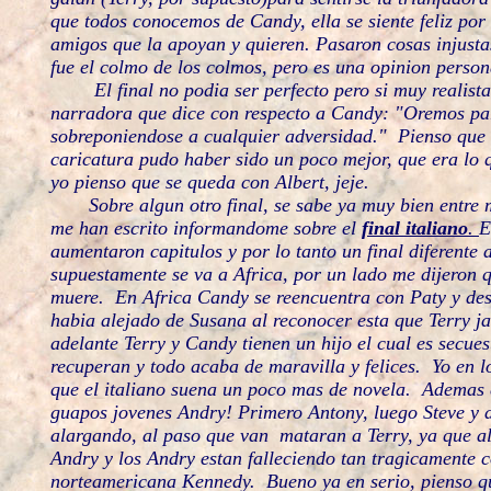
que todos conocemos de Candy, ella se siente feliz por 
amigos que la apoyan y quieren. Pasaron cosas injust
fue el colmo de los colmos, pero es una opinion perso
El final no podia ser perfecto pero si muy realista, 
narradora que dice con respecto a Candy: "Oremos par
sobreponiendose a cualquier adversidad." Pienso que 
caricatura pudo haber sido un poco mejor, que era lo 
yo pienso que se queda con Albert, jeje.
Sobre algun otro final, se sabe ya muy bien entre m
me han escrito informandome sobre el
final italiano
.
E
aumentaron capitulos y por lo tanto un final diferent
supuestamente se va a Africa, por un lado me dijeron 
muere. En Africa Candy se reencuentra con Paty y des
habia alejado de Susana al reconocer esta que Terry j
adelante Terry y Candy tienen un hijo el cual es secues
recuperan y todo acaba de maravilla y felices. Yo en l
que el italiano suena un poco mas de novela. Ademas es
guapos jovenes Andry! Primero Antony, luego Steve y a
alargando, al paso que van mataran a Terry, ya que al
Andry y los Andry estan falleciendo tan tragicamente 
norteamericana Kennedy. Bueno ya en serio, pienso que