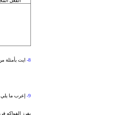
الفعل المج
-8
ايت بأمثلة م
-9
إعرب ما يلي :
يفرز الفواكه فرز