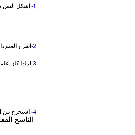
-1
أشكل النص شك
-2
اشرح المفردات
-3
لماذا كان علم
-4
استخرج من ال
الناسخ الفع