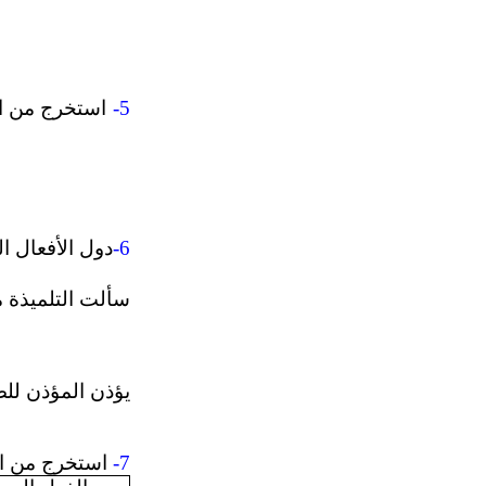
-5
استخرج من الن
-6
دول الأفعال ال
سألت التلميذة م
يؤذن المؤذن للص
-7
استخرج من ال