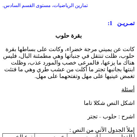
تمارين الرياضيات، مستوى القسم السادس.
تمـريـن
1
:
بقرة حلوب
كانت عن يميني مرجة خضراء، وكانت على بساطها بقرة
حلوب، ظلت تنتقل في جنباتها وهي مطمئنة البال، فليس
هناك ما يزعها، فالمرعى خصب والمورد عذب، وظلت
ابنتها بجانبها تجتر ما أكلت من عشب طري وهي ما فتئت
تغمض عينيها على مهل وتفتحهما على مهل.
أسئلة
اشكل النص شكلا تاما
اشرح : حلوب
تجتر
–
إملأ الجدول الآتي من النص :
الفعل
اسمه
خبره
نوع الخبر