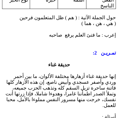
الناسخ
حول الجملة الآتية : ( هم ) ظل المتعلمون فرحين
( هي ، هن ، هما )
إعرب : ما فتئ العلم يرفع
صاحبه
تمـريـن
2
:
حديقة غناء
إنها حديقة غناء أزهارها مختلفة الألوان، ما بين أحمر
وردي وأصفر عسجدي وأبيض ناصع، إن هذه الأزهار كلها
فاتنة ساحرة تزيل السقم كله وتذهب الحزب جميعه،
وتملأ الصدر اطمأننا غامرا، وهدوءا شاملا، فإذا زرتها أنت
نفسك، خرجت منها مسرور النفس مملوءا بالأمل، محبا
للعمل.
أسئلة :