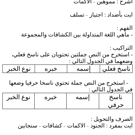
اشرح : مموهين
الأكمات
–
ايت بأضداد : اجتياز
تسلف
–
الفهم :
- ماهي اللغة المتداولة بين الكشافات والمجموعة
التراكيب :
- استخرج من النص جملتين تحتويان على ناسخ فعلي،
وضعهما في الجدول التالي :
ناسخ فعلي
إسمه
خبره
نوع الخبر
- استخرج من النص جملة تحتوي ناسخا حرفيا وضعها
في الجدول التالي :
ناسخ
إسمه
خبره
نوع الخبر
حرفي
الصرف والتحويل :
ايت بمفرد : الجنود
الاكمات
كشافات
سنجابين
–
–
–