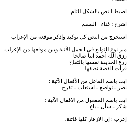
اضبط النص بالشكل التام
اشرح : غناء
السقم
–
استخرج من النص كل توكيد واذكر موقعه من الإعراب
ميز نوع التوابع في الجمل الآتية وبين موقعها من الإعراب.
رزق الله أحمد ابنا صالحا
زرع الحديقة نفسها بالتفاح
قرأت القصة نصفها
ايت باسم الفاعل من الأفعال الآتية :
نصر
تواضع
استعاب
تفرج
–
–
–
ايت باسم المفعول من الافعال الآتية :
شكر
سأل
باع
–
–
إعرب : إن الازهار كلها فاتنة.