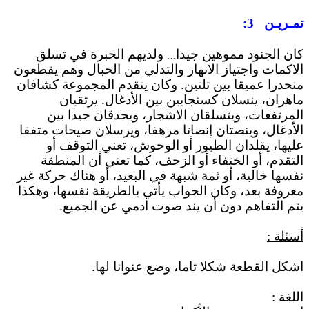
تمـريـن
3
:
كان الجنود مموهين جيدا
ولديهم الخبرة في تسلق
…
الاكمات واجتياز الانهار والتدلي من الحبال وهم يقطعون
منحدرا عميقا بين تلتين. وكان يتقدم المجموعة كشافان
ماهران، ينسلان كسنجابين بين الأدغال. يرتقيان
المرتفعات، ويتسلقان الاشجار، ويحدقان جيدا بين
الأدغال، وينصتان إنصاتا مرهفا، ويرسلان صيحات متفقا
عليها، يقلدان الطيور أو الوحوش، تعني التوقف أو
التقدم، أو الختفاء أو الزحف، كما تعني أن المنطقة
نفسها خالية، أو ثمة شبهة في البعيد، أو هناك حركة غير
معروفة بعد، وكان الجواب يأتي بالطريقة نفسها، وهكذا
يتم التفاهم دون أن يند صوت ادمي عن الجميع.
أسئلة :
اشكل القطعة شكلا تاما، وضع عنوانا لها.
اللغة :