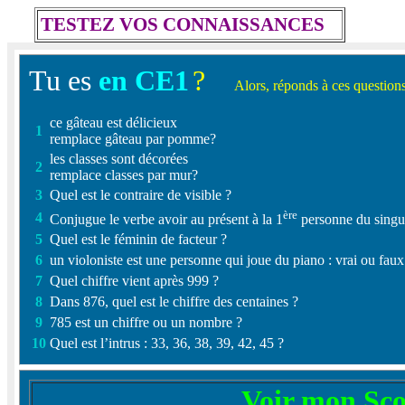
TESTEZ VOS CONNAISSANCES
Tu es
en CE1
?
Alors, réponds à ces questions
ce gâteau est délicieux
1
remplace gâteau par pomme?
les classes sont décorées
2
remplace classes par mur?
3
Quel est le contraire de visible ?
ère
4
Conjugue le verbe avoir au présent à la 1
personne du singu
5
Quel est le féminin de facteur ?
6
un violoniste est une personne qui joue du piano : vrai ou faux
7
Quel chiffre vient après 999 ?
8
Dans 876, quel est le chiffre des centaines ?
9
785 est un chiffre ou un nombre ?
10
Quel est l’intrus : 33, 36, 38, 39, 42, 45 ?
Voir mon Sco