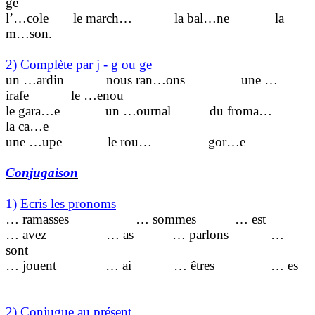
ge
l’…cole
le march…
la bal…ne
la
m…son.
2)
Complète par j - g ou ge
un …ardin
nous ran…ons
une …
irafe
le …enou
le gara…e
un …ournal
du froma…
la ca…e
une …upe
le rou…
gor…e
Conjugaison
1)
Ecris les pronoms
… ramasses
… sommes
… est
… avez
… as
… parlons
…
sont
… jouent
… ai
… êtres
… es
2)
Conjugue au présent