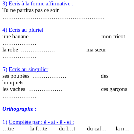
3)
Ecris à la forme affirmative :
Tu ne partiras pas ce soir
………………………………………………
4)
Ecris au pluriel
une banane
………………
mon tricot
………………
la robe
………………
ma sœur
………………
5)
Ecris au singulier
ses poupées
………………
des
bouquets
………………
les vaches
………………
ces garçons
………………
Orthographe :
1)
Complète par : é - ai - ê - ei :
…tre
la f…te
du l…t
du caf…
la n…