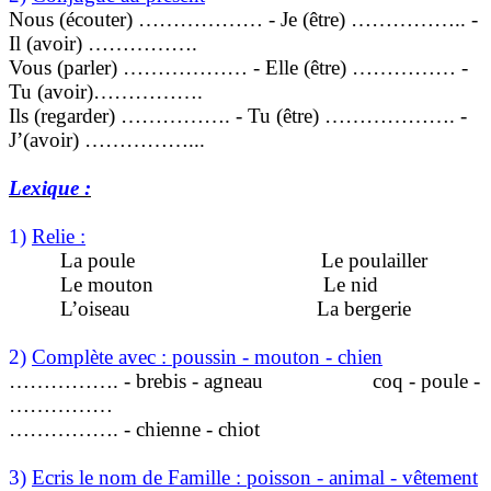
Nous (écouter) ……………… - Je (être) …………….. -
Il (avoir) …………….
Vous (parler) ……………… - Elle (être) …………… -
Tu (avoir)…………….
Ils (regarder) ……………. - Tu (être) ………………. -
J’(avoir) ……………...
Lexique :
1)
Relie :
La poule
Le poulailler
Le mouton
Le nid
L’oiseau
La bergerie
2)
Complète avec : poussin - mouton - chien
……………. - brebis - agneau
coq - poule -
……………
……………. - chienne - chiot
3)
Ecris le nom de Famille : poisson - animal - vêtement