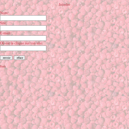
Joindre
Nom:
Site:
E-mail:
Où est la clique sur ton site:
Back