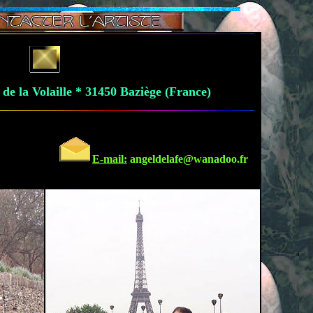
 de la Volaille * 31450 Baziège (France)
E-mail:
angeldelafe@wanadoo.fr