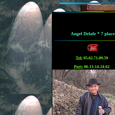
Angel Delafe * 7 place
Tel:
05.62.71.09.59
Port:
06-13-14-24-62