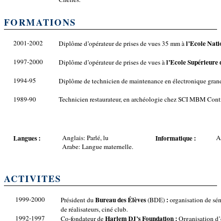
FORMATIONS
2001-2002
l’Ecole Nat
Diplôme d’opérateur de prises de vues 35 mm à
1997-2000
l’Ecole Supérieure 
Diplôme d’opérateur de prises de vues à
1994-95
Diplôme de technicien de maintenance en électronique gran
1989-90
Technicien restaurateur, en archéologie chez SCI MBM Contr
Langues :
Anglais: Parlé, lu
Informatique :
A
Arabe:
Langue maternelle.
ACTIVITES
1999-2000
Bureau des Élèves
:
Président du
(BDE)
organisation de sém
de réalisateurs, ciné club.
1992-1997
Harlem DJ’s Foundation :
Co-fondateur de
Organisation d’