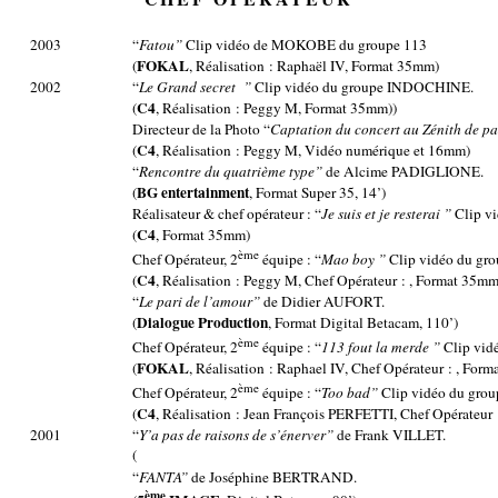
2003
“
Fatou”
Clip vidéo de MOKOBE du groupe 113
FOKAL
(
, Réalisation : Raphaël IV, Format 35mm)
2002
“
Le Grand secret
”
Clip vidéo du groupe INDOCHINE.
C4
(
, Réalisation : Peggy M, Format 35mm))
Directeur de la Photo “
Captation du concert au Zénith de pa
C4
(
, Réalisation : Peggy M, Vidéo numérique et 16mm)
“
Rencontre du quatrième type”
de Alcime PADIGLIONE.
BG
entertainment
(
, Format Super 35, 14’)
Réalisateur & chef opérateur : “
Je suis et je resterai ”
Clip vi
C4
(
, Format 35mm)
ème
Chef Opérateur, 2
équipe : “
Mao boy ”
Clip vidéo du g
C4
(
, Réalisation : Peggy M, Chef Opérateur : , Format 35mm
“
Le pari de l’amour”
de Didier AUFORT.
Dialogue Production
(
, Format Digital Betacam, 110’)
ème
Chef Opérateur, 2
équipe : “
113 fout la merde ”
Clip vid
FOKAL
(
, Réalisation : Raphael IV, Chef Opérateur : , For
ème
Chef Opérateur, 2
équipe : “
Too bad”
Clip vidéo du group
C4
(
, Réalisation : Jean François PERFETTI, Chef Opérateur :
2001
“
Y’a pas de raisons de s’énerver”
de Frank VILLET.
(
“
FANTA”
de Joséphine BERTRAND.
ème