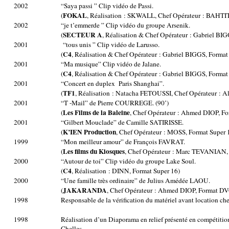
2002
“Saya passi ” Clip vidéo de Passi.
FOKAL
(
, Réalisation : SKWALL, Chef Opérateur : BAHTI
2002
“je t’emmerde ” Clip vidéo du groupe Arsenik.
SECTEUR A
(
, Réalisation & Chef Opérateur : Gabriel B
2001
“tous unis ” Clip vidéo de Larusso.
C4
(
, Réalisation & Chef Opérateur : Gabriel BIGGS, Forma
2001
“Ma musique” Clip vidéo de Jalane.
C4
(
, Réalisation & Chef Opérateur : Gabriel BIGGS, Forma
2001
“Concert en duplex
Paris Shanghai”.
TF1
(
, Réalisation : Natacha FETOUSSI, Chef Opérateur : 
2001
“T -Mail” de Pierre COURREGE. (90’)
Les Films de la Baleine
(
, Chef Opérateur : Ahmed DIOP, 
2001
“Gilbert Mouclade” de Camille SATIRISSE.
K’IEN Production
(
, Chef Opérateur : MOSS, Format Super 1
1999
“Mon meilleur amour” de François FAVRAT.
Les films du Kiosques
(
, Chef Opérateur : Marc TEVANIAN, 
2000
“Autour de toi” Clip vidéo du groupe Lake Soul.
C4
(
, Réalisation : DINN, Format Super 16)
2000
“Une famille très ordinaire” de Julius Amédée LAOU.
JAKARANDA
(
, Chef Opérateur : Ahmed DIOP, Format D
1998
Responsable de la vérification du matériel avant location ch
1998
Réalisation d’un Diaporama en relief présenté en compétition
Chelles.