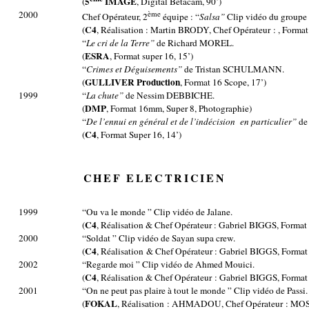
5
IMAGE
(
, Digital Betacam, 90’)
2000
ème
Chef Opérateur, 2
équipe : “
Salsa”
Clip vidéo du groupe
C4
(
, Réalisation : Martin BRODY, Chef Opérateur : , Format
“
Le cri de la Terre”
de Richard MOREL.
ESRA
(
, Format super 16, 15’)
“
Crimes et Déguisements”
de Tristan SCHULMANN.
GULLIVER Production
(
, Format 16 Scope, 17’)
1999
“
La chute”
de Nessim DEBBICHE.
DMP
(
, Format 16mm, Super 8, Photographie)
“
De l’ennui en général et de l’indécision
en particulier”
de
C4
(
, Format Super 16, 14’)
CHEF ELECTRICIEN
1999
“Ou va le monde ” Clip vidéo de Jalane.
C4
(
, Réalisation & Chef Opérateur : Gabriel BIGGS, Forma
2000
“Soldat ” Clip vidéo de Sayan supa crew.
C4
(
, Réalisation & Chef Opérateur : Gabriel BIGGS, Forma
2002
“Regarde moi ” Clip vidéo de Ahmed Mouici.
C4
(
, Réalisation & Chef Opérateur : Gabriel BIGGS, Forma
2001
“On ne peut pas plaire à tout le monde ” Clip vidéo de Passi.
FOKAL
(
, Réalisation : AHMADOU, Chef Opérateur : MO