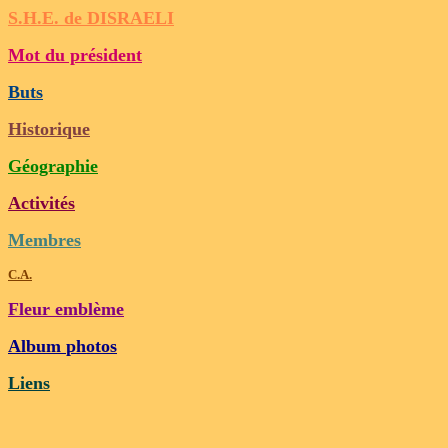
S.H.E.
de
DISRAELI
Mot du président
B
uts
H
istorique
G
éographie
A
ctivités
M
embres
C.A.
F
leur emblème
Album
p
hotos
Liens