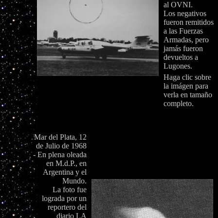
al OVNI.
Los negativos
fueron remitidos
a las Fuerzas
Armadas, pero
jamás fueron
devueltos a
Lugones.
Haga clic sobre
la imágen para
verla en tamaño
completo.
Mar del Plata, 12
de Julio de 1968
- En plena oleada
en M.d.P., en
Argentina y el
Mundo.
La foto fue
lograda por un
reportero del
diario LA