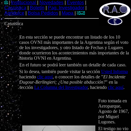
|
Institucional
|
Novedades
|
Eventos
|
Casuística
|
Boletín
|
Pag. Investigador
|
Agridulce
|
Bolsa Pedidos
|
Mapa
|
Casuistica
En esta sección se puede encontrar un listado de los 10
casos OVNI más importantes de la Argentina según el voto
de los investigadores, y otro listado de Fechas y Lugares
donde ocurrieron los acontecimientos más importantes de la
historia OVNI en Argentina.
En el futuro se podrá leer también un detalle de cada caso.
Si lo desea, también puede visitar la sección
Usted Informa
haciendo
clic aquí
, o conocer los detalles de "
El Incidente
Dugour-Berlingieri; ¿Una posible abducción?
" en la
sección
La Columna del Investigador
, haciendo
clic aquí
.
Foto tomada en
Aeroparque,
Agosto de 1967,
por Miguel
Lugones.
El testigo no vio