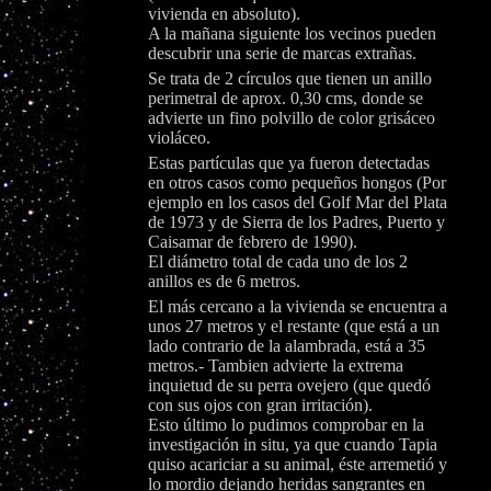
vivienda en absoluto).
A la mañana siguiente los vecinos pueden
descubrir una serie de marcas extrañas.
Se trata de 2 círculos que tienen un anillo
perimetral de aprox. 0,30 cms, donde se
advierte un fino polvillo de color grisáceo
violáceo.
Estas partículas que ya fueron detectadas
en otros casos como pequeños hongos (Por
ejemplo en los casos del Golf Mar del Plata
de 1973 y de Sierra de los Padres, Puerto y
Caisamar de febrero de 1990).
El diámetro total de cada uno de los 2
anillos es de 6 metros.
El más cercano a la vivienda se encuentra a
unos 27 metros y el restante (que está a un
lado contrario de la alambrada, está a 35
metros.- Tambien advierte la extrema
inquietud de su perra ovejero (que quedó
con sus ojos con gran irritación).
Esto último lo pudimos comprobar en la
investigación in situ, ya que cuando Tapia
quiso acariciar a su animal, éste arremetió y
lo mordio dejando heridas sangrantes en