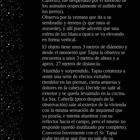
Cabrelli), fue despertado por el alboroto de
los animales (especialmente el aullido de
los perros).
Observa por la ventana que da a su
sembradío y terreno (y que mira al
noroeste), y allí puede advertir que una
esfera de luz blanca opaca se va elevando
en forma vertical.
El objeto tiene unos 3 metros de diámetro y
desde el momento que Tapia la observa se
encuentra a unos 3 metros de altura y a
aprox. 27 metros de distancia.
Aturdido y sorprendido, Tapia comienza a
sentir una serie de efectos extraños
(temblor en las piernas, cierta amnesia y
dolores en la cabeza). Decide no salir al
exterior y se queda levantado en la cocina.
La Sra. Cabrelli (poco después de la
observación) sale al exterior de la vivienda
con la misma sensación de inquietud que
ya poseía, e intenta alumbrar con su
reflector hacia el campo, pero el mismo no
responde (quedó inutilizado por completo).
Conversa brevemente con el Sr. Tapia
(cabe recalcar que éste no sale de su