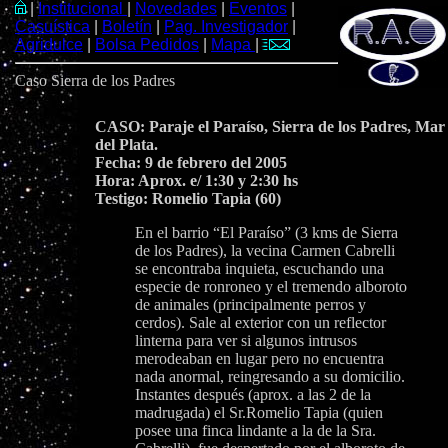
|
Institucional
|
Novedades
|
Eventos
|
Casuística
|
Boletín
|
Pag. Investigador
|
Agridulce
|
Bolsa Pedidos
|
Mapa
|
Caso Sierra de los Padres
CASO: Paraje el Paraíso, Sierra de los Padres, Mar
del Plata.
Fecha: 9 de febrero del 2005
Hora: Aprox. e/ 1:30 y 2:30 hs
Testigo: Romelio Tapia (60)
En el barrio “El Paraíso” (3 kms de Sierra
de los Padres), la vecina Carmen Cabrelli
se encontraba inquieta, escuchando una
especie de ronroneo y el tremendo alboroto
de animales (principalmente perros y
cerdos). Sale al exterior con un reflector
linterna para ver si algunos intrusos
merodeaban en lugar pero no encuentra
nada anormal, reingresando a su domicilio.
Instantes después (aprox. a las 2 de la
madrugada) el Sr.Romelio Tapia (quien
posee una finca lindante a la de la Sra.