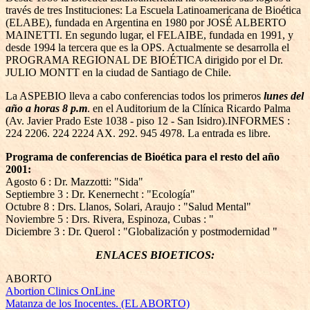
través de tres Instituciones: La Escuela Latinoamericana de Bioética
(ELABE), fundada en Argentina en 1980 por JOSÉ ALBERTO
MAINETTI. En segundo lugar, el FELAIBE, fundada en 1991, y
desde 1994 la tercera que es la OPS. Actualmente se desarrolla el
PROGRAMA REGIONAL DE BIOÉTICA dirigido por el Dr.
JULIO MONTT en la ciudad de Santiago de Chile.
La ASPEBIO lleva a cabo conferencias todos los primeros
lunes del
año a horas 8 p.m
. en el Auditorium de la Clínica Ricardo Palma
(Av. Javier Prado Este 1038 - piso 12 - San Isidro).INFORMES :
224 2206. 224 2224 AX. 292. 945 4978. La entrada es libre.
Programa de conferencias de Bioética para el resto del año
2001:
Agosto 6 : Dr. Mazzotti: "Sida"
Septiembre 3 : Dr. Kenernecht : "Ecología"
Octubre 8 : Drs. Llanos, Solari, Araujo : "Salud Mental"
Noviembre 5 : Drs. Rivera, Espinoza, Cubas : "
Diciembre 3 : Dr. Querol : "Globalización y postmodernidad "
ENLACES BIOETICOS:
ABORTO
Abortion Clinics OnLine
Matanza de los Inocentes.
(EL ABORTO)