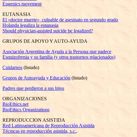
Eugenics movement
EUTANASIA
El «doctor muerte», culpable de asesinato en segundo grado
Holanda legaliza la eutanasia
Should physician-assisted suicide be legalized?
GRUPOS DE APOYO Y AUTO-AYUDA
Asociación Argentina de Ayuda a la Persona que padece
Esquizofrenia y su familia (y otros trastornos relacionados)
Cuidarnos
(listado)
Grupos de Autoayuda y Educación
(listado)
Padres que perdieron a sus hijos
ORGANIZACIONES
BioEthics.net
BioEthics Organizations
REPRODUCCION ASISTIDA
Red Latinoamericana de Reproducción Asistida
Técnicas en reproducción asistida, s.c.,