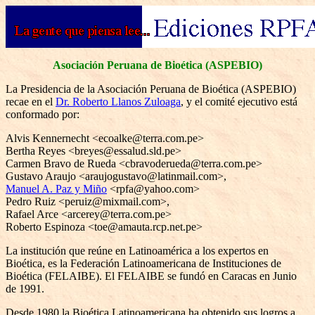
Asociación Peruana de Bioética (ASPEBIO)
La Presidencia de la Asociación Peruana de Bioética (ASPEBIO)
recae en el
Dr. Roberto Llanos Zuloaga
, y el comité ejecutivo está
conformado por:
Alvis Kennernecht <ecoalke@terra.com.pe>
Bertha Reyes <breyes@essalud.sld.pe>
Carmen Bravo de Rueda <cbravoderueda@terra.com.pe>
Gustavo Araujo <araujogustavo@latinmail.com>,
Manuel A. Paz y Miño
<rpfa@yahoo.com>
Pedro Ruiz <peruiz@mixmail.com>,
Rafael Arce <arcerey@terra.com.pe>
Roberto Espinoza <toe@amauta.rcp.net.pe>
La institución que reúne en Latinoamérica a los expertos en
Bioética, es la Federación Latinoamericana de Instituciones de
Bioética (FELAIBE). El FELAIBE se fundó en Caracas en Junio
de 1991.
Desde 1980 la Bioética Latinoamericana ha obtenido sus logros a