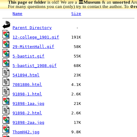
This page or folder
is old! We are a 🏛️
Museum
& an
unsorted
Arc
For many questions you can (only) try to contact the author. To
r
🚫
Name
Size
Parent Directory
12-college_1901.gif
29-MittenHall.gif
5-baptist.gif
5-baptist_1908.gif
541894.html
7081886.html
91898-1.html
91898-1aa.jpg
91898-2.html
91898-2aa.jpg
ThomH42.jpg