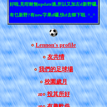
好啦
,
見咁耐無
update
過
,
所以又加左
d
新野囉
,
有乜新野
?
有
new
字果
d
囉
,
快d去睇下啦. ^_^
Lennon's profile
友共情
我們的足球場
校園歲月
投其所好
有趣軟件