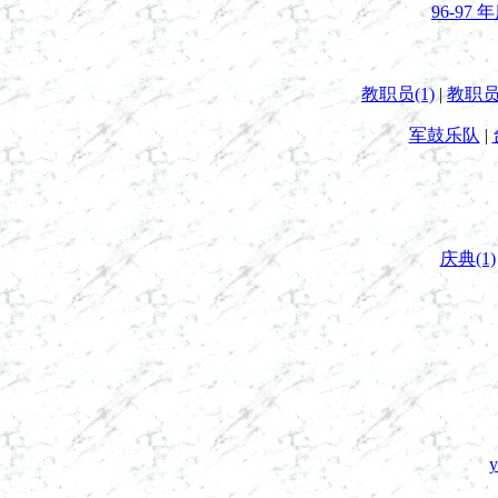
96-97
教职员(1)
|
教职员(
军鼓乐队
|
庆典(1)
y