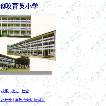
地咬育英小学
校歌
|
校史
|
校舍
事及校长
|
家教协会历届理事