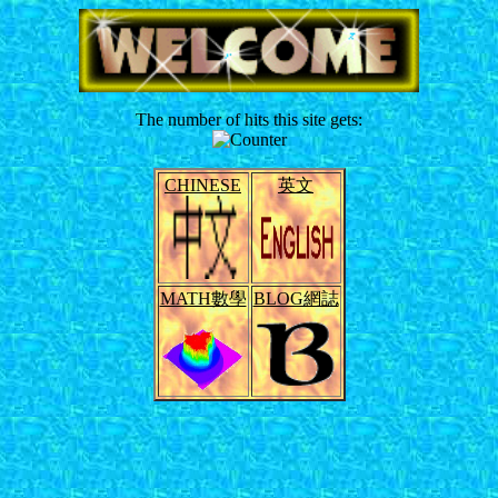
The number of hits this site gets:
CHINESE
英文
MATH數學
BLOG網誌