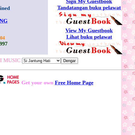
Sign My Guestbook
Tandatangan buku pelawat
ined
ENG
View My Guestbook
Lihat buku pelawat
004
997
DI MUSIC
Get your own
Free Home Page