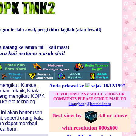
un terlalu awal, pergi tidur lagilah (atau lewat!)
a datang ke laman ini
1
kali masa!
aru kali pertama masuk sini!
mengikuti Kursus
Anda pelawat ke
sejak 18/12/1997
uan Teknik, Kuala
IF YOU HAVE ANY SUGGESTIONS OR
yang mengikuti KDPK
COMMENTS PLEASE SEND E-MAIL TO
ke era teknologi
kiongbeng@hotmail.com
ini akan berterusan
Best view by
3.0 or above
, seperti orang kata
an dapat memberi
with resolution 800x600
dea baru.