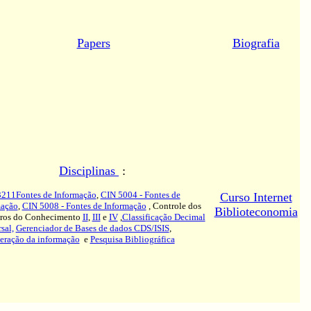
Papers
Biografia
Disciplinas
:
3211Fontes de Informação
,
CIN 5004 - Fontes de
Curso Internet
mação
,
CIN 5008 - Fontes de Informação
, Controle dos
Biblioteconomia
tros do Conhecimento
II
,
III
e
IV
,
Classificação Decimal
sal,
Gerenciador de Bases de dados CDS/ISIS
,
eração da informação
e
Pesquisa Bibliográfica