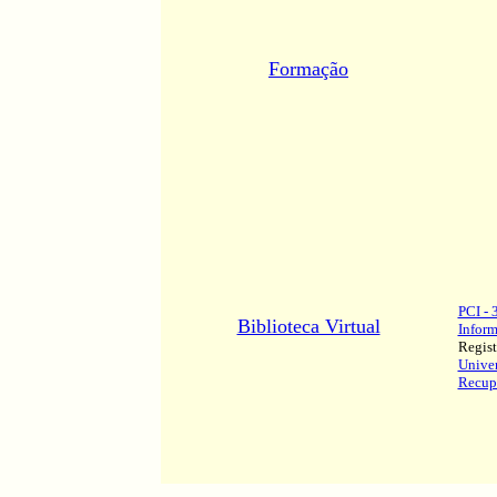
Formação
PCI - 
Biblioteca Virtual
Infor
Regis
Univer
Recup