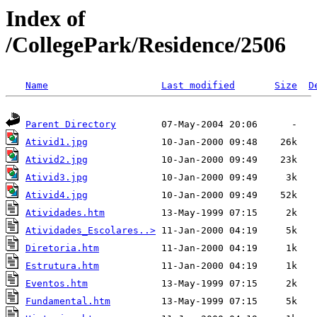
Index of
/CollegePark/Residence/2506
Name
Last modified
Size
D
Parent Directory
Ativid1.jpg
Ativid2.jpg
Ativid3.jpg
Ativid4.jpg
Atividades.htm
Atividades_Escolares..>
Diretoria.htm
Estrutura.htm
Eventos.htm
Fundamental.htm