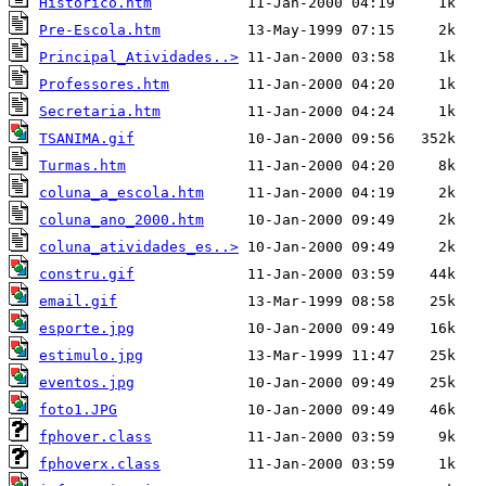
Historico.htm
Pre-Escola.htm
Principal_Atividades..>
Professores.htm
Secretaria.htm
TSANIMA.gif
Turmas.htm
coluna_a_escola.htm
coluna_ano_2000.htm
coluna_atividades_es..>
constru.gif
email.gif
esporte.jpg
estimulo.jpg
eventos.jpg
foto1.JPG
fphover.class
fphoverx.class