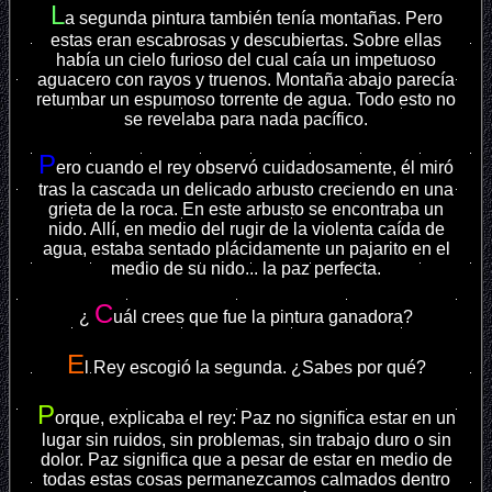
L
a segunda pintura también tenía montañas. Pero
estas eran escabrosas y descubiertas. Sobre ellas
había un cielo furioso del cual caía un impetuoso
aguacero con rayos y truenos. Montaña abajo parecía
retumbar un espumoso torrente de agua. Todo esto no
se revelaba para nada pacífico.
P
ero cuando el rey observó cuidadosamente, él miró
tras la cascada un delicado arbusto creciendo en una
grieta de la roca. En este arbusto se encontraba un
nido. Allí, en medio del rugir de la violenta caída de
agua, estaba sentado plácidamente un pajarito en el
medio de su nido... la paz perfecta.
C
¿
uál crees que fue la pintura ganadora?
E
l Rey escogió la segunda. ¿Sabes por qué?
P
orque, explicaba el rey: Paz no significa estar en un
lugar sin ruidos, sin problemas, sin trabajo duro o sin
dolor. Paz significa que a pesar de estar en medio de
todas estas cosas permanezcamos calmados dentro