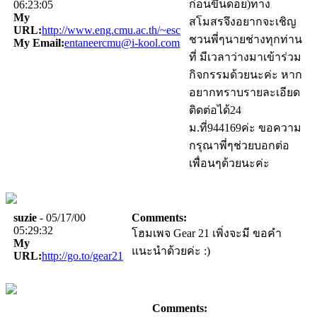
ก่อนขึ้นดอย)ทาง
06:23:05
My
สโมสรจึงอยากจะเชิญ
URL:
http://www.eng.cmu.ac.th/~esc
ชวนพี่ๆนายช่างทุกท่าน
My Email:
entaneercmu@i-kool.com
ที่ มีเวลาว่างมาเข้าร่วม
กิจกรรมด้วยนะค่ะ หาก
อยากทราบรายละเอียด
ติดต่อได้24
ม.ที่944169ค่ะ ขอความ
กรุณาพี่ๆช่วยบอกต่อ
เพื่อนๆด้วยนะค่ะ
suzie
- 05/17/00
Comments:
05:29:32
โฮมเพจ Gear 21 เพิ่งจะมี ขอคำ
My
แนะนำด้วยค่ะ :)
URL:
http://go.to/gear21
Comments: