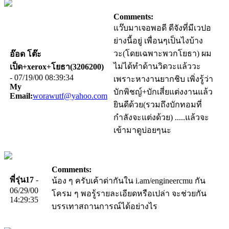
Comments:
แว๊บมาเจอพอดี ดีจังที่มีเวปอ
ย่างนี้อยู่ เพื่อนๆเป็นไงบ้าง
วะ(โดยเฉพาะพวกโยธา) ผม
อ๊อด โต๊ะ
ไม่ได้ทำด้านวิดวะแล้ววะ
เป็ด+xerox+โยธา(3206200)
- 07/19/00 08:39:34
เพราะหางานยากชิบ เพิ่งรู้ว่า
My
บักพิชญ์+บักเสี่ยแต่งงานแล้ว
Email:
worawutf@yahoo.com
ยินดีด้วย(รวมถึงบักทอมที่
กำลังจะแต่งด้วย) .....แล้วจะ
เข้ามาดูบ่อยๆนะ
Comments:
พี่รุ่น17
-
น้อง ๆ ครับเค้าด่ากันใน i.am/engineercmu กัน
06/29/00
โครม ๆ พอรู้รายละเอียดหรือเปล่า จะช่วยกัน
14:29:35
บรรเทาสถานการณ์ได้อย่างไร