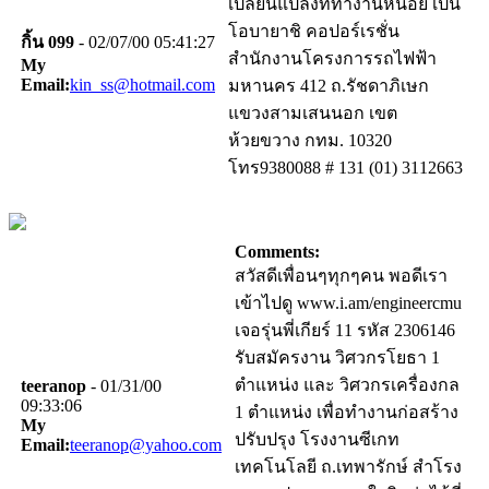
เปลี่ยนแปลงที่ทำงานหน่อย เป็น
โอบายาชิ คอปอร์เรชั่น
กิ้น 099
- 02/07/00 05:41:27
สำนักงานโครงการรถไฟฟ้า
My
Email:
kin_ss@hotmail.com
มหานคร 412 ถ.รัชดาภิเษก
แขวงสามเสนนอก เขต
ห้วยขวาง กทม. 10320
โทร9380088 # 131 (01) 3112663
Comments:
สวัสดีเพื่อนๆทุกๆคน พอดีเรา
เข้าไปดู www.i.am/engineercmu
เจอรุ่นพี่เกียร์ 11 รหัส 2306146
รับสมัครงาน วิศวกรโยธา 1
ตำแหน่ง และ วิศวกรเครื่องกล
teeranop
- 01/31/00
09:33:06
1 ตำแหน่ง เพื่อทำงานก่อสร้าง
My
ปรับปรุง โรงงานซีเกท
Email:
teeranop@yahoo.com
เทคโนโลยี ถ.เทพารักษ์ สำโรง