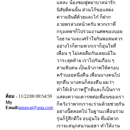
แหละ น้องชมพู่พยาบาลน่ารัก
นิสัยดีคนนั้น ส่วนโก้ขอแสดง
ความยินดีด้วยและไก๋ ก็ฝาก
อวยพรล่วงหน้าครับ พวกเราที่
กรุงเทพฯก็ไปร่วมงานศพของบอย
โยธามาและเศร้าใจกันพอสมควร
อย่างไรก็ตามพวกเราก็อุ่นใจที่
เพื่อน ๆ ไม่เคยลืมกันเลยแม้ใน
วาระสุดท้าย เราไปกันเกือบ ๆ
สามสิบคน เป็นเจ้าภาพให้ครอบ
ครัวบอยหนึ่งคืน เพื่อนบางคนไป
ทุกคืน บางคนก็สองคืน ผมว่า
ทำให้เจ้าภาพรู้ ึกดีและก็เป็นการ
ต้อม
- 11/22/00 09:54:59
แสดงความเคารพต่อเพื่อนของเรา
My
ก็หวังว่าพวกเราจะร่วมด้วยช่วยกัน
Email:
tanawat@asia.com
อย่างนี้ตลอดไป ในฐานะเพื่อนร่วม
รุ่นก็รู้สึกดีใจ อบอุ่นใจ ที่แม้พวก
เราจะสนุกสนานเฮฮา ทำให้งาน