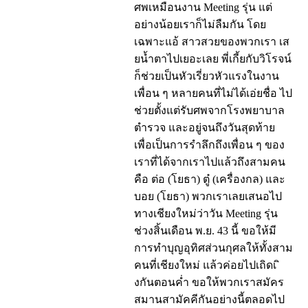
ศพเหมือนงาน Meeting รุ่น แต่
อย่างน้อยเราก็ไม่ลืมกัน โดย
เฉพาะแอ้ สาวสวยของพวกเรา เส
ยน้ำตาไปเยอะเลย พี่เกี้ยกับวิโรจน์
ก็ช่วยเป็นหัวเรี่ยวหัวแรงในงาน
เพื่อน ๆ หลายคนที่ไม่ได้เอ่ยชื่อ ไป
ช่วยตั้งแต่รับศพจากโรงพยาบาล
ตำรวจ และอยู่จนถึงวันสุดท้าย
เพื่อเป็นการรำลึกถึงเพื่อน ๆ ของ
เราที่ได้จากเราไปแล้วถึงสามคน
คือ ต่อ (โยธา) ตู๋ (เครื่องกล) และ
บอย (โยธา) พวกเราเลยเสนอไป
ทางเชียงใหม่ว่าวัน Meeting รุ่น
ช่วงสิ้นเดือน พ.ย. 43 นี้ ขอให้มี
การทำบุญอุทิศส่วนกุศลให้ทั้งสาม
คนที่เชียงใหม่ แล้วค่อยไปเถิดเ ิ
งกันตอนค่ำ ขอให้พวกเราสมัคร
สมานสามัคคีกันอย่างนี้ตลอดไป