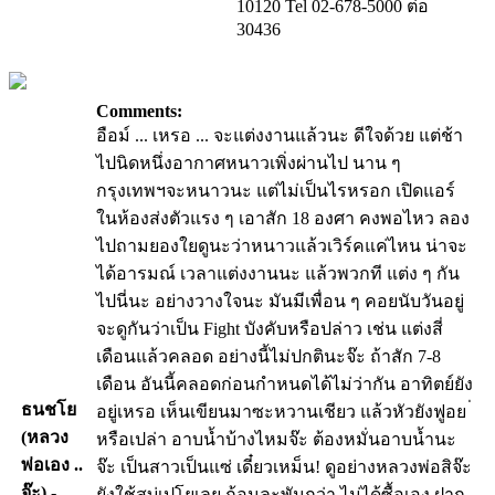
10120 Tel 02-678-5000 ต่อ
30436
Comments:
อือม์ ... เหรอ ... จะแต่งงานแล้วนะ ดีใจด้วย แต่ช้า
ไปนิดหนึ่งอากาศหนาวเพิ่งผ่านไป นาน ๆ
กรุงเทพฯจะหนาวนะ แต่ไม่เป็นไรหรอก เปิดแอร์
ในห้องส่งตัวแรง ๆ เอาสัก 18 องศา คงพอไหว ลอง
ไปถามยองใยดูนะว่าหนาวแล้วเวิร์คแค่ไหน น่าจะ
ได้อารมณ์ เวลาแต่งงานนะ แล้วพวกที แต่ง ๆ กัน
ไปนี่นะ อย่างวางใจนะ มันมีเพื่อน ๆ คอยนับวันอยู่
จะดูกันว่าเป็น Fight บังคับหรือปล่าว เช่น แต่งสี่
เดือนแล้วคลอด อย่างนี้ไม่ปกตินะจ๊ะ ถ้าสัก 7-8
เดือน อันนี้คลอดก่อนกำหนดได้ไม่ว่ากัน อาทิตย์ยัง
ธนชโย
อยู่เหรอ เห็นเขียนมาซะหวานเชียว แล้วหัวยังฟูอย ่
(หลวง
หรือเปล่า อาบน้ำบ้างไหมจ๊ะ ต้องหมั่นอาบน้ำนะ
พ่อเอง ..
จ๊ะ เป็นสาวเป็นแซ่ เดี๋ยวเหม็น! ดูอย่างหลวงพ่อสิจ๊ะ
จ๊ะ)
-
ยังใช้สบู่เปโยเลย ก้อนละพันกว่า ไม่ได้ซื้อเอง ฝาก