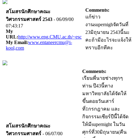
Comments:
สโมสรนักศึกษาคณะ
แก้ข่าว
วิศวกรรมศาสตร์ 2543
- 06/09/00
งานsupernighจัดวันที่
07:43:17
My
23มิถุนายน 2543นี้นะ
URL:
http://www.eng.CMU.ac.th/~esc
คะถ้ามีอะไรจะแจ้งให้
My Email:
www.entaneercmu@i-
ทราบอีกทีคะ
kool,com
Comments:
เรียนพี่นายช่างทุกๆ
ท่าน ปี43นี้ทาง
มหาวิทยาลัยได้จัดให้
ขึ้นดอยวันเสาร์
ที่1กรกฎาคม และ
กิจกรรมเชียร์ปีนี้ได้จัด
ให้มีsupernight ในวัน
สโมสรนักศึกษาคณะ
ศุกร์ที่30มิถุนายน(คืน
วิศวกรรมศาสตร์
- 06/07/00