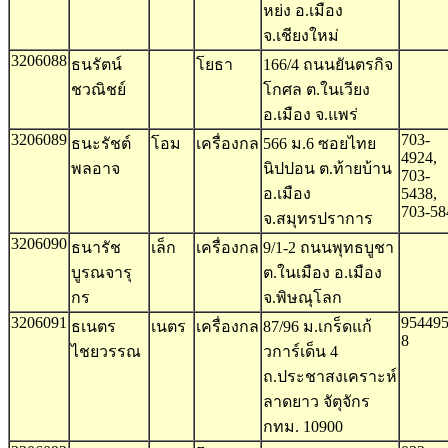
หย่ง อ.เมือง
จ.เชียงใหม่
3206088
ธนรัตน์
โยธา
166/4 ถนนยันตรกิจ
ชวณิชย์
โกศล ต.ในเวียง
อ.เมือง จ.แพร่
3206089
703-
ธนะรัชต์
โอม
เครื่องกล
566 ม.6 ซอยไทย
4924,
พลอาจ
นิปปอน ต.ท้ายบ้าน
703-
อ.เมือง
5438,
703-58
จ.สมุทรปราการ
3206090
ธนารัช
เล็ก
เครื่องกล
9/1-2 ถนนพุทธบูชา
บูรณจารุ
ต.ในเมือง อ.เมือง
กร
จ.พิษณุโลก
3206091
954495
ธเนตร
เนตร
เครื่องกล
87/96 ม.เกร็ดแก้
8
ไชยวรรณ
วการ์เด็น 4
ถ.ประชาสงเคราะห์
ลาดยาว จัตุจักร
กทม. 10900