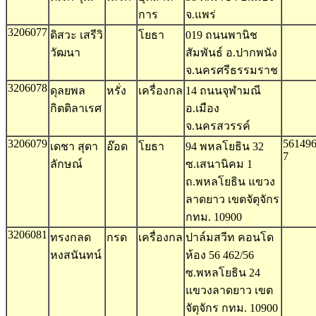
การ
จ.แพร่
3206077
ดิสวะ เสรีวิ
โยธา
019 ถนนพานิช
วัฒนา
สัมพันธ์ อ.ปากพนัง
จ.นครศรีธรรมราช
3206078
ดุลยพล
หรั่ง
เครื่องกล
14 ถนนจุฬามณี
กิตติลาเรศ
อ.เมือง
จ.นครสวรรค์
3206079
561496
เดชา สุดา
อ๊อด
โยธา
94 พหลโยธิน 32
7
ลักษณ์
ซ.เสนานิคม 1
ถ.พหลโยธิน แขวง
ลาดยาว เขตจัตุจักร
กทม. 10900
3206081
ทรงกลด
กรด
เครื่องกล
ปาล์มสวีท คอนโด
หงสนันทน์
ห้อง 56 462/56
ซ.พหลโยธิน 24
แขวงลาดยาว เขต
จัตุจักร กทม. 10900