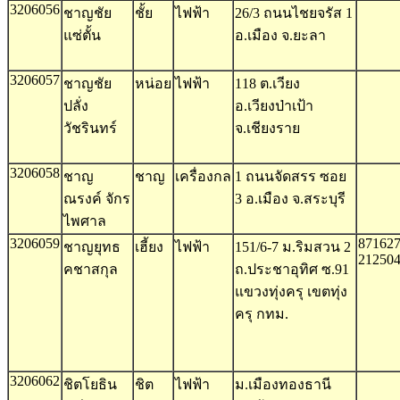
3206056
ชาญชัย
ชั้ย
ไฟฟ้า
26/3 ถนนไชยจรัส 1
แซ่ตั้น
อ.เมือง จ.ยะลา
3206057
ชาญชัย
หน่อย
ไฟฟ้า
118 ต.เวียง
ปลั่ง
อ.เวียงป่าเป้า
วัชรินทร์
จ.เชียงราย
3206058
ชาญ
ชาญ
เครื่องกล
1 ถนนจัดสรร ซอย
ณรงค์ จักร
3 อ.เมือง จ.สระบุรี
ไพศาล
3206059
871627
ชาญยุทธ
เฮี้ยง
ไฟฟ้า
151/6-7 ม.ริมสวน 2
21250
คชาสกุล
ถ.ประชาอุทิศ ซ.91
แขวงทุ่งครุ เขตทุ่ง
ครุ กทม.
3206062
ชิตโยธิน
ชิต
ไฟฟ้า
ม.เมืองทองธานี