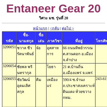
Entaneer Gear 20
วิศวะ มช. รุ่นที่ 20
หน้าแรก
|
<กลับ
|
ต่อไป >
ชื่อ-
ชื่อ
รหัส
นามสกุล
เล่น
ภาควิชา
ที่อยู่
โทรศัพ
3206051
ชวาล ชีว
จ๋อ
อุตสาห
66 ถนนทิพย์วรรณ
รัตนาพันธ์
การ
ต.สวนดอก อ.เมือง
จ.ลำปาง
3206054
ชัยพล พริ
โยธา
21 ต.บ้านถิ่น
นทรากุล
อ.เมืองแพร่ จ.แพร่
3206055
243-61
ชัยวัฒน์
คิม
เหมือง
590/4 ซ.จำนง
อุดมเลิศ
แร่
ถ.ประชาสงเคราะห์
สกุล
ดินแดง ห้วยขวาง
กทม.