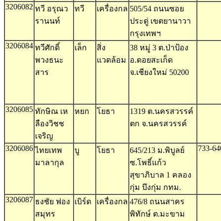
3206082
ทวี อรุณว
ทวี
เครื่องกล
505/54 ถนนซอย
รานนท์
ประดู่ เขตยานาวา
กรุงเทพฯ
3206084
ทวีศักดิ์
เล็ก
สิ่ง
38 หมู่ 3 ต.ป่าป้อง
พวงธนะ
แวดล้อม
อ.ดอยสะเก็ด
สาร
จ.เชียงใหม่ 50200
3206085
ทักษิณ เห
หยก
โยธา
1319 ต.นครสวรรค์
ลืองวิชช
ตก จ.นครสวรรค์
เจริญ
3206086
733-64
ไทยเทพ
บู
โยธา
645/213 ม.พิบูลย์
มาลากุล
ซ.โพธิ์แก้ว
สุขาภิบาล 1 คลอง
กุ่ม บึงกุ่ม กทม.
3206087
ธงชัย ฟอง
เบิร์ด
เครื่องกล
476/8 ถนนสาคร
สมุทร
พิทักษ์ ต.มะขาม