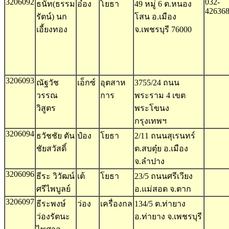
3206092
032-
ธนัท(ธรรม
อ๋อง
โยธา
49 หมู่ 6 ต.หนอง
42636
รัตน์) นก
โสน อ.เมือง
เอี้ยงทอง
จ.เพชรบุรี 76000
3206093
ณัฐวัช
เอ็กซ์
อุตสาห
3755/24 ถนน
วรรณ
การ
พระราม 4 เขต
วิสูตร
พระโขนง
กรุงเทพฯ
3206094
ธวัชชัย ตัน
ป๋อง
โยธา
2/11 ถนนสุเรนทร์
ชัยสวัสดิ์
ต.สบตุ๋ย อ.เมือง
จ.ลำปาง
3206096
ธีระ วิวัฒน์
เต้
โยธา
23/5 ถนนศรีเวียง
ศรีไพบูลย์
อ.แม่สอด จ.ตาก
3206097
ธีระพงษ์
ว่อง
เครื่องกล
134/5 ต.ท่ายาง
ว่องรัตนะ
อ.ท่ายาง จ.เพชรบุรี