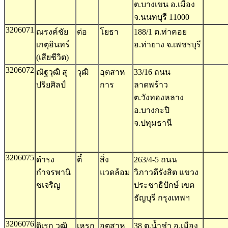
ต.บางเขน อ.เมือง
จ.นนทบุรี 11000
3206071
ณรงค์ชัย
ต่อ
โยธา
188/1 ต.ท่าคอย
เกตุอินทร์
อ.ท่ายาง จ.เพชรบุรี
(เสียชีวิต)
3206072
ณัฐวุฒิ สุ
วุฒิ
อุตสาห
33/16 ถนน
ปริยศิลป์
การ
ลาดพร้าว
ต.วังทองหลาง
อ.บางกะปิ
จ.ปทุมธานี
3206075
ดำรง
ตี๋
สิ่ง
263/4-5 ถนน
กำจรพานิ
แวดล้อม
วิภาวดีรังสิต แขวง
ชเจริญ
ประชาธิปักษ์ เขต
ธัญบุรี กรุงเทพฯ
3206076
ดิเรก วุฒิ
เหรก
อุตสาห
38 ต.น้ำชำ อ.เมือง