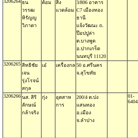
3206264
ธน
ต้อม
สิ่ง
3/806 อาคาร
วรรฒ
แวดล้อม
C7 เมืองทอง
หิรัญญ
ธานี
วิภาดา
แจ้งวัฒนะ ถ.
ป๊อปปูล่า
ต.บางพูด
อ.ปากเกร็ด
นนทบุรี 11120
3206265
สิทธิชัย
เอ๋
เครื่องกล
50 อ.ศรีนคร
เจน
จ.สุโขทัย
รุ่งโรจน์
สกุล
3206266
01-
นส. สิริ
กุ่ง
อุตสาห
200/4 ต.ปง
6404
ลักษณ์
การ
แสนทอง
กล้าจริง
อ.เมือง
จ.ลำปาง