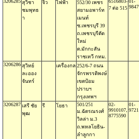
3206285
6516803-
01-
สุวิชา
จิ๋ว
ไฟฟ้า
552/30 เพชร
9847
7 ต่อ 515
ชมพุทธ
สยามอพาร์ท
า
เมนท์
ซ.เพชรบุรี 39
ถ.เพชรบุรีตัด
ใหม่
ต.มักกะสัน
ราชเทวี กทม.
3206286
สุวิทย์
เครื่องกล
252/6-7 ถนน
ละออง
จักรพรรดิพงษ์
จันทร์
เขตป้อม
ปราบฯ
กรุงเทพฯ
3206287
501/251
02-
01-
เสรี ชัย
รี
โยธา
9910107,
9721
ม.ฉัตรณรงศ์
พุฒ
8775590
วิลล่า ม.3
ถ.พหลโยธิน-
ลำลูกกา