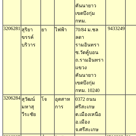
คันนายาว
เขตบึงกุ่ม
กทม.
3206281
9433249
สุริยา
ยา
ไฟฟ้า
70/84 ม.ชล
ขรรค์
ลดา
บริวาร
รามอินทรา
ซ.วัดคู้บอน
ถ.รามอินทรา
แขวง
คันนายาว
เขตบึงกุ่ม
กทม. 10240
3206284
สุวัฒน์
โจ
อุตสาห
0372 ถนน
มหาสุ
การ
ศรีสะเกษ
วีระชัย
ต.เมืองเหนือ
อ.เมือง
จ.ศรีสะเกษ