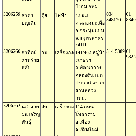
บึงกุ่ม กทม.
3206259
034-
01-
สาคร
ตุ้ย
ไฟฟ้า
42 ม.3
848170
8340
บุญเติม
ต.คลองมะเดื่อ
อ.กระทุ่มแบน
จ.สมุทรสาคร
74110
3206260
314-5389
01-
สาทิตย์
กบ
เครื่องกล
141/462 หมู่บ้า
9825
สาหร่าย
รเกษรา
สลับ
ถ.พัฒนาการ
คลองตัน เขต
ประเวศ แขวง
สวนหลวง
กทม.
3206262
นส. สาย
ฝน
เครื่องกล
114 ถนน
ฝน เจริญ
โพธาราม
พันธุ์
อ.เมือง
จ.เชียงใหม่