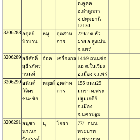
ต.คูคต
อ.ลำลูกกา
จ.ปทุมธานี
12130
3206288
อดุลย์
หมู
อุตสาห
229/2 ต.หัว
บัวบาน
การ
ฝาย อ.สูงเม่น
จ.แพร่
3206289
อธิศักดิ์
อ้อด
เครื่องกล
144/9 ถนนช่อ
สุธีรภัทร
แฮ ต.ในเวียง
านนท์
อ.เมือง จ.แพร่
3206290
อนันต์
หลุยส์
อุตสาห
155 ถนน25
วิจิตร
การ
มกรา ต.พระ
ชนะชัย
ปฐมเจดีย์
อ.เมือง
จ.นครปฐม
3206291
อนุชา
นุ
โยธา
77/1 ถนน
นาเนก
พระบาท
รังสรรค์
ต.พระบาท