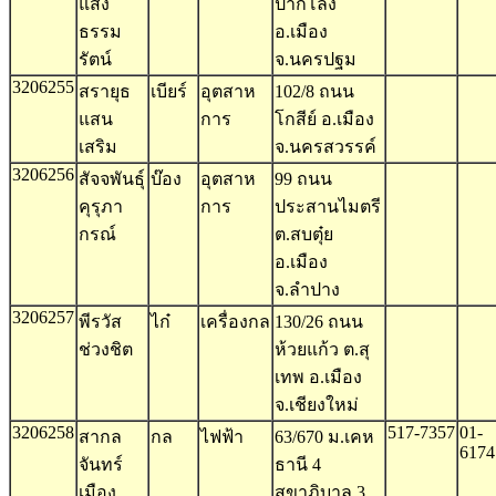
แสง
ปากโลง
ธรรม
อ.เมือง
รัตน์
จ.นครปฐม
3206255
สรายุธ
เบียร์
อุตสาห
102/8 ถนน
แสน
การ
โกสีย์ อ.เมือง
เสริม
จ.นครสวรรค์
3206256
สัจจพันธุ์
บ๊อง
อุตสาห
99 ถนน
คุรุภา
การ
ประสานไมตรี
กรณ์
ต.สบตุ๋ย
อ.เมือง
จ.ลำปาง
3206257
พีรวัส
ไก๋
เครื่องกล
130/26 ถนน
ช่วงชิต
ห้วยแก้ว ต.สุ
เทพ อ.เมือง
จ.เชียงใหม่
3206258
517-7357
01-
สากล
กล
ไฟฟ้า
63/670 ม.เคห
6174
จันทร์
ธานี 4
เมือง
สุขาภิบาล 3