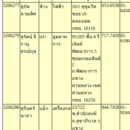
3206277
653-0558
01-
สุภัค
ช้าง
ไฟฟ้า
10/1 สุขุมวิท
8458
ลายเลิศ
ซอย 10
คลองเตย
กทม. 10110
3206279
717-7459
01-
สุรัตน์ จิ
เปา
อุตสาห
95/205 ชั้น 8 รี
6190
รานุ
การ
เจ้นท์
สรณ์กุล
พัฒนาการ 5
ซอยเกษมสันต์
2
ถ.พัฒนาการ
แขวง
สวนหลวง เขต
สวนหลวง
กทม. 10250
3206280
23/722
944-7458
01-
สุรินทร์
แม็ก
เครื่องกล
9244
ซ.สำนักสงฆ์
นาถา
ถ.สุขาภิบาล ๅ
แขวง