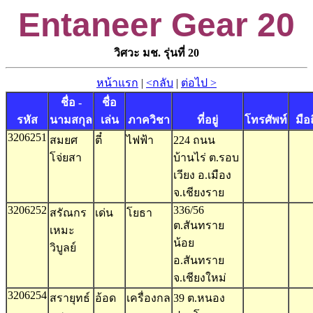
Entaneer Gear 20
วิศวะ มช. รุ่นที่ 20
หน้าแรก
|
<กลับ
|
ต่อไป >
ชื่อ -
ชื่อ
รหัส
นามสกุล
เล่น
ภาควิชา
ที่อยู่
โทรศัพท์
มือ
3206251
สมยศ
ตี๋
ไฟฟ้า
224 ถนน
โจ่ยสา
บ้านไร่ ต.รอบ
เวียง อ.เมือง
จ.เชียงราย
3206252
336/56
สรัณกร
เด่น
โยธา
ต.สันทราย
เหมะ
น้อย
วิบูลย์
อ.สันทราย
จ.เชียงใหม่
3206254
สรายุทธ์
อ้อด
เครื่องกล
39 ต.หนอง