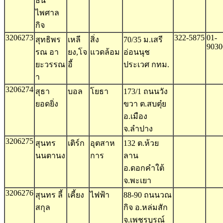
ธน
ไพศาล
กิจ
3206273
322-5875
01-
สุทธิพร
เหลี
สิ่ง
70/35 ม.เสรี
9030
รณ อา
ยง,โจ
แวดล้อม
อ่อนนุช
ยะวรรณ
อี้
ประเวศ กทม.
า
3206274
สุธา
บอล
โยธา
173/1 ถนนวัง
ยอดยิ่ง
ขวา ต.สบตุ๋ย
อ.เมือง
จ.ลำปาง
3206275
สุนทร
เติร์ก
อุตสาห
132 ต.ห้วย
นนตานง
การ
ลาน
อ.ดอกคำใต้
จ.พะเยา
3206276
สุนทร ลี้
เคี้ยง
ไฟฟ้า
88-90 ถนนวณ
สกุล
กิจ อ.หล่มสัก
จ.เพชรบูรณ์