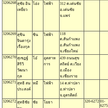
3206268
สุชัย อิน
โอ่ง
ไฟฟ้า
312 ต.เด่นชัย
เหยี่ยว
อ.เด่นชัย
จ.แพร่
3206269
118
สุชิน
ชิน
ไฟฟ้า
ต.สันกำแพง
จินดารุ่ง
อ.สันกำแพง
เรื่องกุล
จ.เชียงใหม่
3206270
สุเชฏฐ์
โอ๋
อุตสาห
439 ถนนสุข
สิริวิ
การ
สถิตย์ ต.เวียง
วัฒนา
อ.เมือง
กุล
จ.เชียงราย
3206271
สุทธิ สม
หมี
ไฟฟ้า
14 ต.ท่าปลา
ประสงค์
อ.ท่าปลา
จ.อุตรดิตถ์
3206272
320-6272
01-
สุทธิชัย
ชัย
โยธา
6275