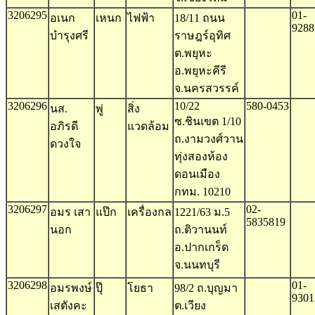
3206295
01-
อเนก
เหนก
ไฟฟ้า
18/11 ถนน
9288
บำรุงศรี
ราษฎร์อุทิศ
ต.พยุหะ
อ.พยุหะคีรี
จ.นครสวรรค์
3206296
10/22
580-0453
นส.
พู่
สิ่ง
ซ.ชินเขต 1/10
อภิรดี
แวดล้อม
ถ.งามวงศ์วาน
ดวงใจ
ทุ่งสองห้อง
ดอนเมือง
กทม. 10210
3206297
02-
อมร เสา
แป๊ก
เครื่องกล
1221/63 ม.5
5835819
นอก
ถ.ติวานนท์
อ.ปากเกร็ด
จ.นนทบุรี
3206298
01-
อมรพงษ์
ปุ๊
โยธา
98/2 ถ.บุญมา
9301
เสตังคะ
ต.เวียง