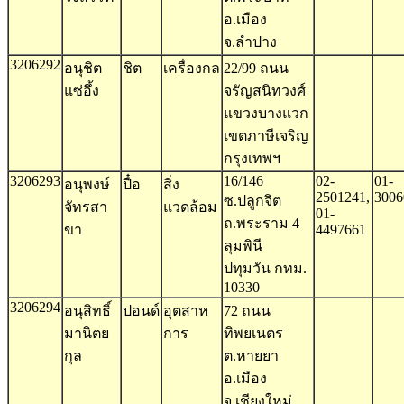
อ.เมือง
จ.ลำปาง
3206292
อนุชิต
ชิต
เครื่องกล
22/99 ถนน
แซ่อึ้ง
จรัญสนิทวงศ์
แขวงบางแวก
เขตภาษีเจริญ
กรุงเทพฯ
3206293
16/146
02-
01-
อนุพงษ์
ปื๋อ
สิ่ง
2501241,
3006
ซ.ปลูกจิต
จัทรสา
แวดล้อม
01-
ถ.พระราม 4
ขา
4497661
ลุมพินี
ปทุมวัน กทม.
10330
3206294
อนุสิทธิ์
ปอนด์
อุตสาห
72 ถนน
มานิตย
การ
ทิพยเนตร
กุล
ต.หายยา
อ.เมือง
จ.เชียงใหม่